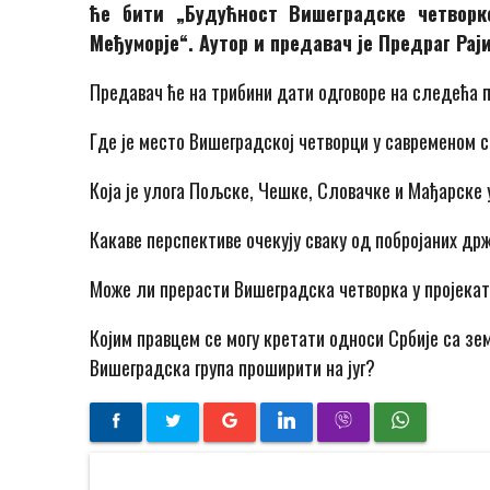
ће бити „Будућност Вишеградске четворк
Међуморје“. Аутор и предавач је Предраг Рај
Предавач ће на трибини дати одговоре на следећа 
Где је место Вишеградској четворци у савременом 
Која је улога Пољске, Чешке, Словачке и Мађарске 
Какаве перспективе очекују сваку од побројаних држ
Може ли прерасти Вишеградска четворка у пројекат
Којим правцем се могу кретати односи Србије са з
Вишеградска група проширити на југ?