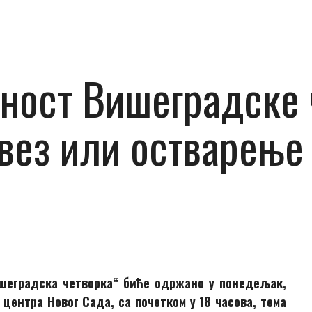
ност Вишеградске 
ез или остварење 
ишеградска четворка“ биће одржано у понедељак,
 центра Новог Сада, са почетком у 18 часова, тема