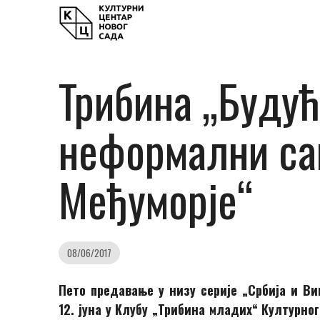
Трибина „Будућ
неформални сав
Међуморје“
08/06/2017
Пето предавање у низу серије „Србија и В
12. јуна у Клубу „Трибина младих“ Културног