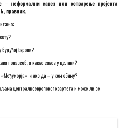
е – неформални савез или остварење пројекта
ић, правник.
питања:
свету?
у будућој Европи?
ава понаособ, а какве савез у целини?
 «Међуморја» и ако да – у ком обиму?
емљама централноевропског квартета и може ли се