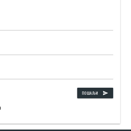
ПОШАЉИ
send
а