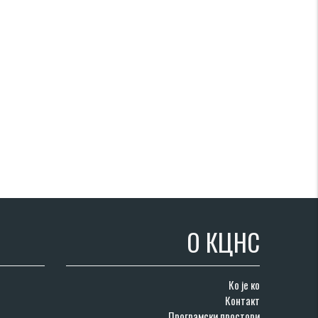
О КЦНС
Ко је ко
Контакт
Програмски простори