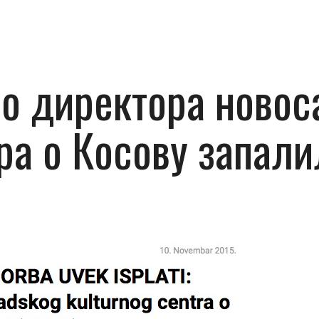
о директора новос
ра о Косову запали