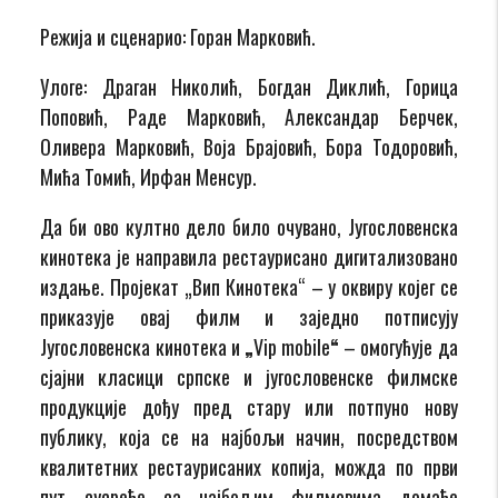
Режија и сценарио: Горан Марковић.
Улоге: Драган Николић, Богдан Диклић, Горица
Поповић, Раде Марковић, Александар Берчек,
Оливера Марковић, Воја Брајовић, Бора Тодоровић,
Мића Томић, Ирфан Менсур.
Да би ово култно дело било очувано, Југословенска
кинотека је направила рестаурисано дигитализовано
издање. Пројекат „Вип Кинотека“ – у оквиру којег се
приказује овај филм и заједно потписују
Југословенска кинотека и
„
Vip mobile
“
– омогућује да
сјајни класици српске и југословенске филмске
продукције дођу пред стару или потпуно нову
публику, која се на најбољи начин, посредством
квалитетних рестаурисаних копија, можда по први
пут сусреће са најбољим филмовима домаће