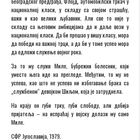
београдског предграђа, Флојд, аутомобилски тркач у
националној класи, у складу са својом страшћу,
важи и као велики љубавник. Али све то није у
складу са његовим амбицијама да и даље вози у
националној класи. Да би прешао у вишу класу, мора
да победи на важној трци, а да би у томе успео мора
да одложи служење војног рока.
За то му служи Миле, бубрежни болесник, који
уместо њега иде на прегледе. Међутим, то му не
успева, као што не успева ни избегавање брака са
„службеном“ девојком Шиљом, која је затруднела.
На крају он губи трку, губи слободу, али добија
пријатеља – на испраћај у војску долази му само
Миле.
СФР Југославија, 1979.