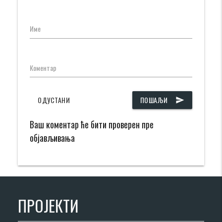
Име
Коментар
ОДУСТАНИ
ПОШАЉИ
send
Ваш коментар ће бити проверен пре
објављивања
ПРОЈЕКТИ