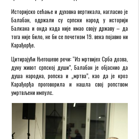
Историјско сећање и духовна вертикала, нагласио је
Балабан, одржали су српски народ у историји
Балкана и онда када није имао своју државу – да
тога није било, не би се почетком 19. века појавио ни
Карађорђе.
Цитирајући Његошеве речи: “Из мртвијех Срба дозва,
дуну живот српској души”, Балабан је објаснио да
душа народна, ропска и „мртва”, као да је кроз
Карађорђа проговорила и нашла свој ропством
умртвљени импулс.