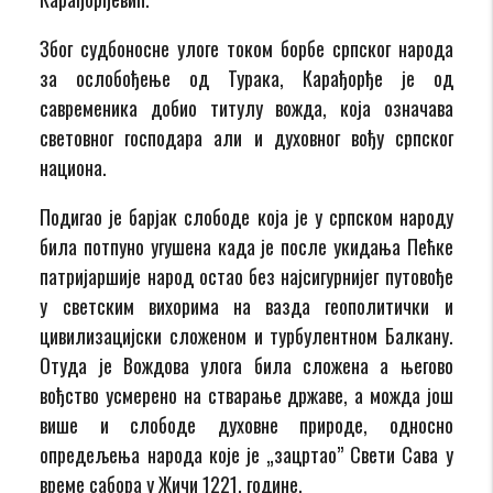
Због судбоносне улоге током борбе српског народа
за ослобођење од Турака, Карађорђе је од
савременика добио титулу вожда, која означава
световног господара али и духовног вођу српског
национа.
Подигао је барјак слободе која је у српском народу
била потпуно угушена када је после укидања Пећке
патријаршије народ остао без најсигурнијег путовође
у светским вихорима на вазда геополитички и
цивилизацијски сложеном и турбулентном Балкану.
Отуда је Вождова улога била сложена а његово
вођство усмерено на стварање државе, а можда још
више и слободe духовне природе, односно
опредељења народа које је „зацртао” Свети Сава у
време сабора у Жичи 1221. године.