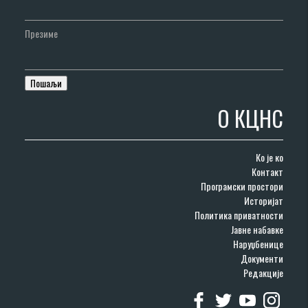
Презиме
О КЦНС
Ко је ко
Контакт
Програмски простори
Историјат
Политика приватности
Јавне набавке
Наруџбенице
Документи
Редакције