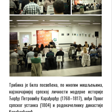
Tрибинa је билa посвећена, по многим мишљењима,
најзначајнијој српској личности модерне историје
Ђорђу Петровићу Карађорђу (1768–1817), вођи Првог
српског устанка (1804) и родоначелнику династије
Карађорђевић.