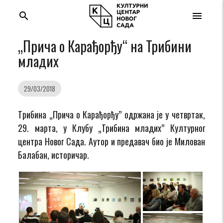
search
menu
„Прича о Карађорђу“ на Трибини
младих
29/03/2018
Tрибина „Прича о Карађорђу” одржана je у четвртак,
29. марта, у Клубу „Трибина младих” Културног
центра Новог Сада. Аутор и предавач био је Милован
Балабан, историчар.