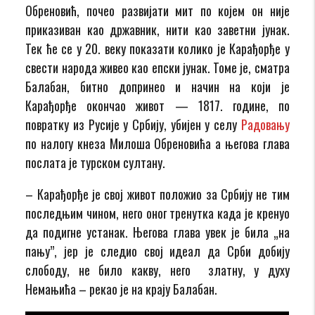
Обреновић, почео развијати мит по којем он није
приказиван као државник, нити као заветни јунак.
Тек ће се у 20. веку показати колико је Карађорђе у
свести народа живео као епски јунак. Томе је, сматра
Балабан, битно допринео и начин на који је
Карађорђе окончао живот — 1817. године, по
повратку из Русије у Србију, убијен у селу
Радовању
по налогу кнеза Милоша Обреновића а његова глава
послата је турском султану.
– Карађорђе је свој живот положио за Србију не тим
последњим чином, него оног тренутка када је кренуо
да подигне устанак. Његова глава увек је била „на
пању”, јер је следио свој идеал да Срби добију
слободу, не било какву, него златну, у духу
Немањића – рекао је на крају Балабан.