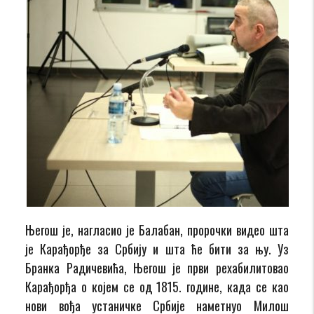
Његош је, нагласио је Балабан, пророчки видео шта
је Карађорђе за Србију и шта ће бити за њу. Уз
Бранка Радичевића, Његош је први рехабилитовао
Карађорђа о којем се од 1815. године, када се као
нови вођа устаничке Србије наметнуо Милош