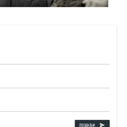
ПОШАЉИ
send