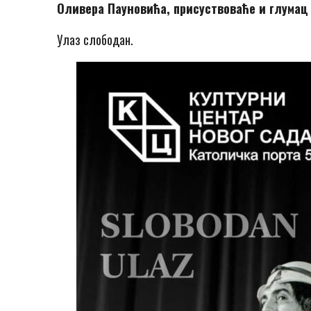
Оливера Пауновића, присуствоваће и глума
Улаз слободан.