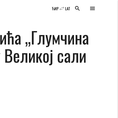
swap_horiz
search
menu
ЋИР
LAT
ића „Глумчина
 Великој сали