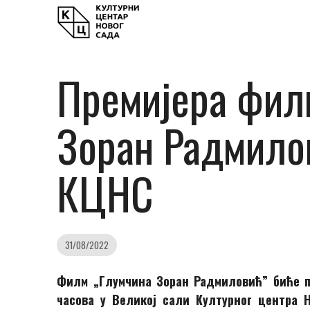
Премијера фил
Зоран Радмилов
КЦНС
31/08/2022
Филм „Глумчина Зоран Радмиловић” биће пр
часова у Великој сали Културног центра 