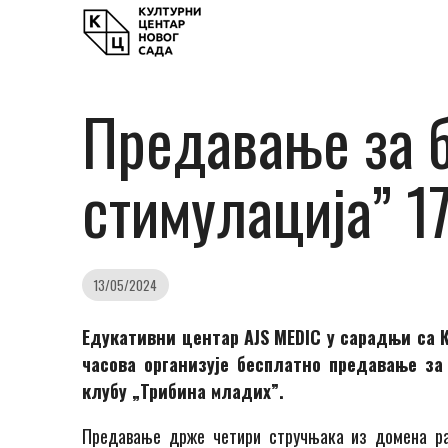
Предавање за б
стимулација” 17
13/05/2024
Едукативни центар AJS MEDIC у сарадњи са К
часова организује бесплатно предавање за
клубу „Трибина младих”.
Предавање држе четири стручњака из домена ра