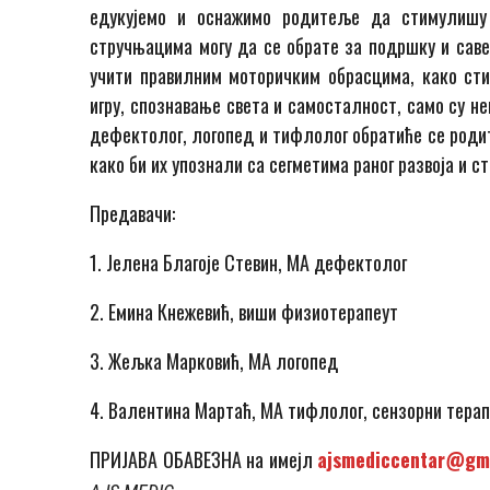
едукујемо и оснажимо родитеље да стимулишу
стручњацима могу да се обрате за подршку и савет
учити правилним моторичким обрасцима, како сти
игру, спознавање света и самосталност, само су н
дефектолог, логопед и тифлолог обратиће се роди
како би их упознали са сегметима раног развоја и с
Предавачи:
1. Јелена Благоје Стевин, МА дефектолог
2. Емина Кнежевић, виши физиотерапеут
3. Жељка Марковић, МА логопед
4. Валентина Мартаћ, МА тифлолог, сензорни тера
ПРИЈАВА ОБАВЕЗНА на имејл
ajsmediccentar@gm