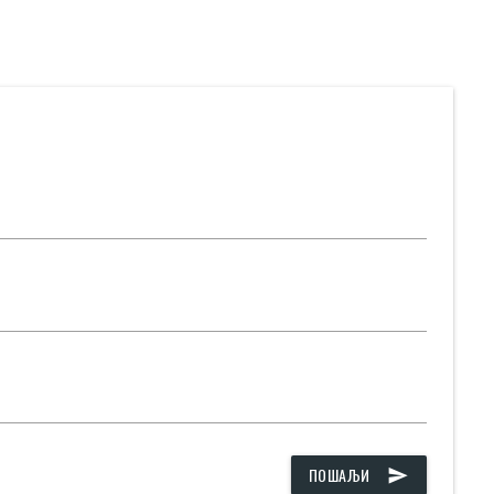
ПОШАЉИ
send