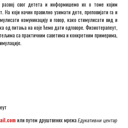
 развој свог детета и информишемо их о томе којим
. На који начин правилно узимати дете, преповијати га и
мулисати комуникацију и говор, како стимулисати вид и
ека од питања на које ћемо дати одговоре. Физиотерапеут,
тељима са практичним саветима и конкретним примерима,
тимулације.
пеут
ail.com
или путем друштвених мрежа
Едукативни центар