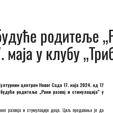
удуће родитеље „Р
. маја у клубу „Тр
ултурним центром Новог Сада 17. маја 2024. од 17
 будуће родитеље „Рани развој и стимулација” у
ног развоја и стумулације деце. Циљ предавања је да