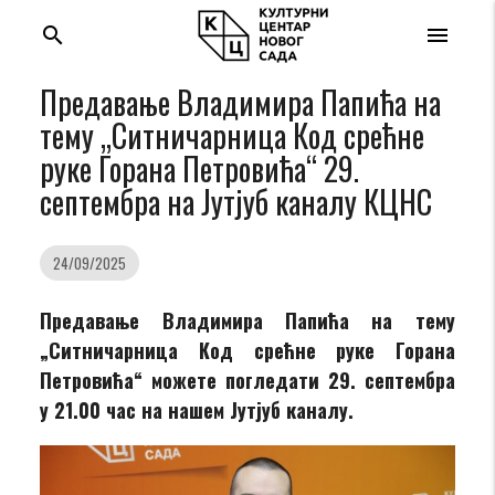
search
menu
Предавање Владимира Папића на
тему „Ситничарница Код срећне
руке Горана Петровића“ 29.
септембра на Јутјуб каналу КЦНС
24/09/2025
Предавање Владимира Папића на тему
„Ситничарница Код срећне руке Горана
Петровића“ можете погледати 29. септембра
у 21.00 час на нашем Јутјуб каналу.