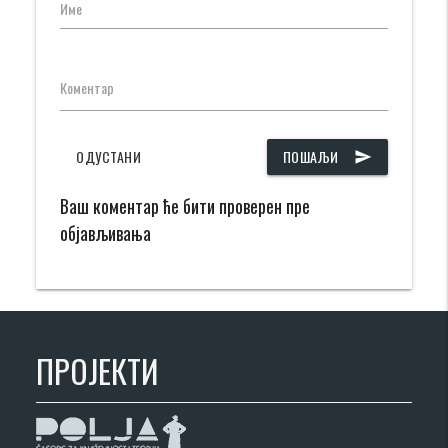
Име
Коментар
ОДУСТАНИ
ПОШАЉИ
send
Ваш коментар ће бити проверен пре
објављивања
ПРОЈЕКТИ