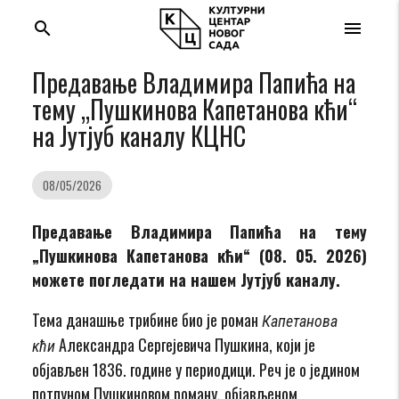
search
menu
Предавање Владимира Папића на
тему „Пушкинова Капетанова кћи“
на Јутјуб каналу КЦНС
08/05/2026
Предавање Владимира Папића на тему
„Пушкинова Капетанова кћи“ (08. 05. 2026)
можете погледати на нашем Јутјуб каналу.
Тема данашње трибине био је роман
Капетанова
Александра Сергејевича Пушкина, који је
кћи
објављен 1836. године у периодици. Реч је о једином
потпуном Пушкиновом роману, објављеном