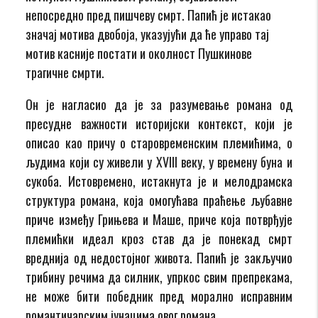
непосредно пред пишчеву смрт. Папић је истакао
значај мотива двобоја, указујући да ће управо тај
мотив касније постати и околност Пушкинове
трагичне смрти.
Он је нагласио да је за разумевање романа од
пресудне важности историјски контекст, који је
описао као причу о старовременским племићима, о
људима који су живели у XVIII веку, у времену буна и
сукоба. Истовремено, истакнута је и мелодрамска
структура романа, која омогућава праћење љубавне
приче између Грињева и Маше, приче која потврђује
племићки идеал кроз став да је понекад смрт
вреднија од недостојног живота. Папић је закључио
трибину речима да силник, упркос свим препрекама,
не може бити победник пред морално исправним
романтичарским јунацима овог романа.