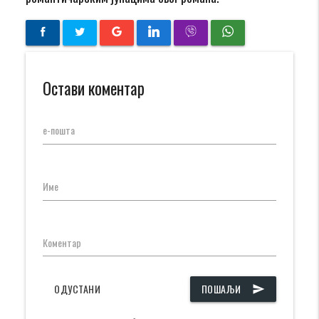
Остави коментар
е-пошта
Име
Коментар
ОДУСТАНИ
ПОШАЉИ
send