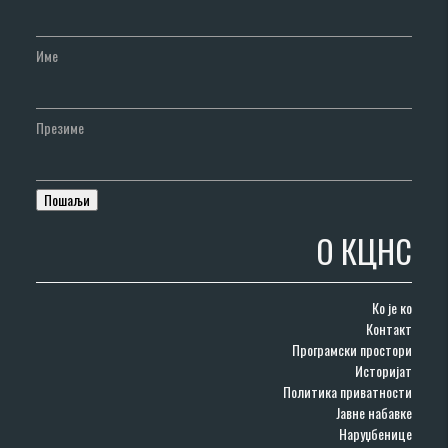
Име
Презиме
О КЦНС
Ко је ко
Контакт
Програмски простори
Историјат
Политика приватности
Јавне набавке
Наруџбенице