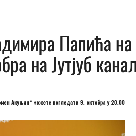
димира Папића на
обра на Јутјуб кан
мен Акуњин“ можете погледати 9. октобра у 20.00