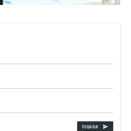
ПОШАЉИ
send