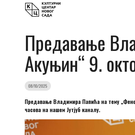
Предавање Вла
Акуњин“ 9. окт
08/10/2025
Предавање Владимира Папића на тему „Фено
часова на нашем Јутјуб каналу.