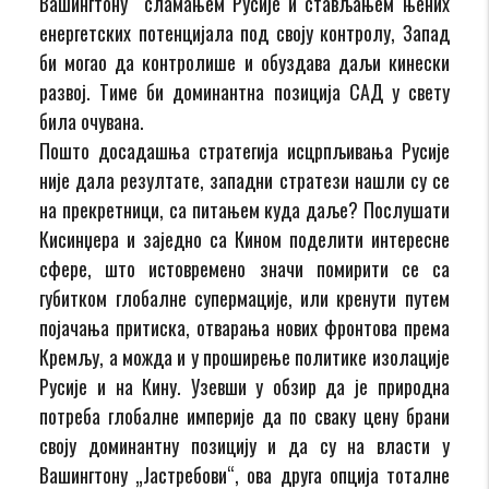
Вашингтону“ сламањем Русије и стављањем њених
енергетских потенцијала под своју контролу, Запад
би могао да контролише и обуздава даљи кинески
развој. Тиме би доминантна позиција САД у свету
била очувана.
Пошто досадашња стратегија исцрпљивања Русије
није дала резултате, западни стратези нашли су се
на прекретници, са питањем куда даље? Послушати
Кисинџера и заједно са Кином поделити интересне
сфере, што истовремено значи помирити се са
губитком глобалне супермације, или кренути путем
појачања притиска, отварања нових фронтова према
Кремљу, а можда и у проширење политике изолације
Русије и на Кину. Узевши у обзир да је природна
потреба глобалне империје да по сваку цену брани
своју доминантну позицију и да су на власти у
Вашингтону „Јастребови“, ова друга опција тоталне