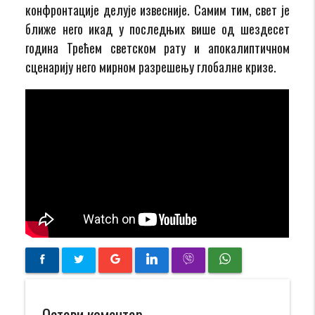
конфронтације делује извесније. Самим тим, свет је
ближе него икад у последњих више од шездесет
година Трећем светском рату и апокалиптичном
сценарију него мирном разрешењу глобалне кризе.