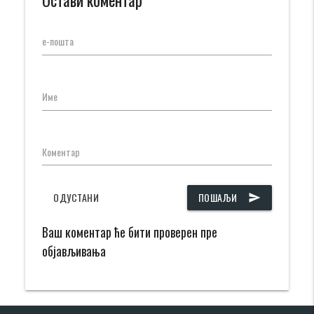
Остави коментар
е-пошта
Име
Коментар
ОДУСТАНИ
ПОШАЉИ
send
Ваш коментар ће бити проверен пре
објављивања