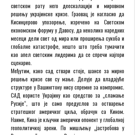
светском рату него деескалацији и мировном
решењу украјинске кризе. Граовац је нагласио да
Кисинџерово упозорење, изречено на Светском
економском форуму у Давосу, да неколико наредних
месеци дели свет од мира или проширења сукоба и
глобалне катастрофе, нешто што треба тумачити
као апел светским лидерима да се спречи најгори
сценарио.
Међутим, како сад ствари стоје, шансе за мирно
решење кризе све су мање. Делује да владајуће
структуре у Вашингтону нису спремне за компромис.
САД користе Украјину као средство за „сламање
Русије“, што је само предуслов за остварење
стратешког америчког циља, обрачун са Кином.
Наиме, Кина је кључни амерички опонент у глобалној
геополитичкој арени. По мишљењу „јастребова у