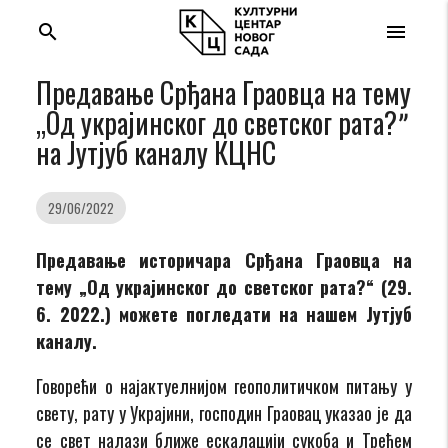
search
menu
Предавање Срђана Граовца на тему
„Од украјинског до светског рата?ˮ
на Jутјуб каналу КЦНС
29/06/2022
Предавање историчара Срђана Граовца на
тему „Од украјинског до светског рата?“ (29.
6. 2022.) можете погледати на нашем Јутјуб
каналу.
Говорећи о најактуелнијом геополитичком питању у
свету, рату у Украјини, господин Граовац указао је да
се свет налази ближе ескалацији сукоба и Трећем