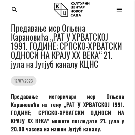
search
menu
Предавање мср Огњена
Карановића „РАТ У ХРВАТСКОЈ
1991. ГОДИНЕ; СРПСКО-ХРВАТСКИ
ОДНОСИ НА КРАЈУ XX ВЕКА“ 21.
јула на Јутјуб каналу КЦНС
17/07/2023
Предавање историчара мср Огњена
Карановића на тему „РАТ У ХРВАТСКОЈ 1991.
ГОДИНЕ; СРПСКО-ХРВАТСКИ ОДНОСИ НА
КРАЈУ XX ВЕКА“ можете погледати 21. јула у
20.00 часова на нашем Јутјуб каналу.