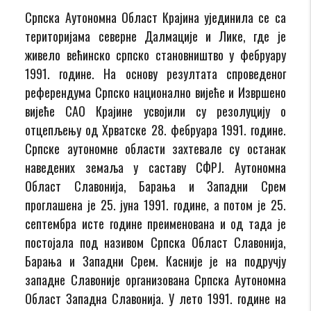
Српска Аутономна Област Крајина ујединила се са
територијама северне Далмације и Лике, где је
живело већинско српско становништво у фебруару
1991. године. На основу резултата спроведеног
референдума Српско национално вијеће и Извршено
вијеће САО Крајине усвојили су резолуцију о
отцепљењу од Хрватске 28. фебруара 1991. године.
Српске аутономне области захтевале су останак
наведених земаља у саставу СФРЈ. Аутономна
Област Славонија, Барања и Западни Срем
проглашена је 25. јуна 1991. године, а потом је 25.
септембра исте године преименована и од тада је
постојала под називом Српска Област Славонија,
Барања и Западни Срем. Касније је на подручју
западне Славоније организована Српска Аутономна
Област Западна Славонија. У лето 1991. године на