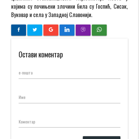
којима су почињени злочини била су Госпић, Сисак,
Вуковар и села у Западној Славонији.
Остави коментар
е-пошта
Име
Коментар