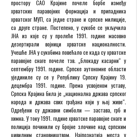
простору САО Крајине почеле борбе између
хрватских паравојних формација и припадника
хрватског МУП, са једне стране и српске милиције,
са друге стране. Постепено, у сукобе се укључила
ЈНА из које су у пролеће 1991. године масовно
дезертирали војници хрватске националности.
Учешће ЈНА у сукобима повећало се када су хрватске
паравојне снаге почеле тзв. „блокаду касарни“ у
септембру 1991. године. Српске аутономне области
ујединиле су се у Републику Српску Крајину 19.
децембра 1991. године. Према усвојеном уставу,
Српска Крајина била је „национална држава српског
народа и држава свих грађана који у њој живе“.
Одређени су државни симболи — застава, грб и
химна. У току 1991. године хрватске паравојне снаге и
полиција починили су бројне злочине над српским
цивилним становништвом. Најпознатија места у