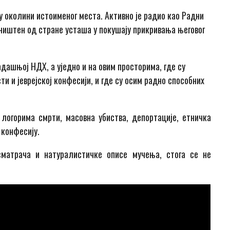
 у околини истоименог места. Активно је радио као Радни
 уништен од стране усташа у покушају прикривања његовог
адашњој НДХ, а уједно и на овим просторима, где су
и и јеврејској конфесији, и где су осим радно способних
логорима смрти, масовна убиства, депортације, етничка
конфесију.
матрача и натуралистичке описе мучења, стога се не