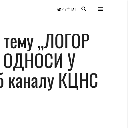
swap_horiz
search
menu
ЋИР
LAT
 тему „ЛОГОР
 ОДНОСИ У
б каналу КЦНС