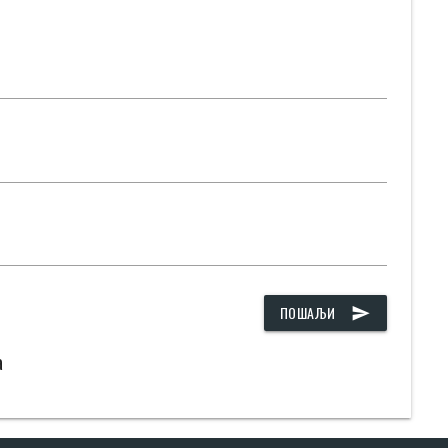
ПОШАЉИ
send
а