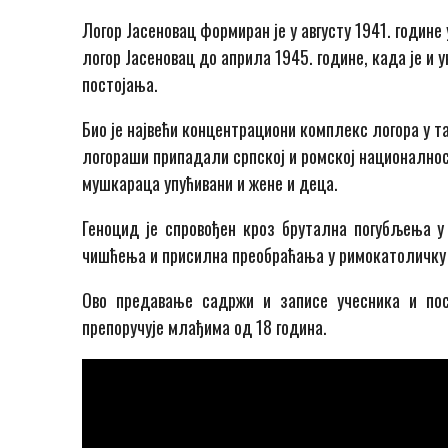
Логор Јасеновац формиран је у августу 1941. године
логор Јасеновац до априла 1945. године, када је и
постојања.
Био је највећи концентрациони комплекс логора у т
логораши припадали српској и ромској националност
мушкараца упућивани и жене и деца.
Геноцид је спровођен кроз брутална погубљења у 
чишћења и присилна преобраћања у римокатоличку 
Ово предавање садржи и записе учесника и пос
препоручује млађима од 18 година.