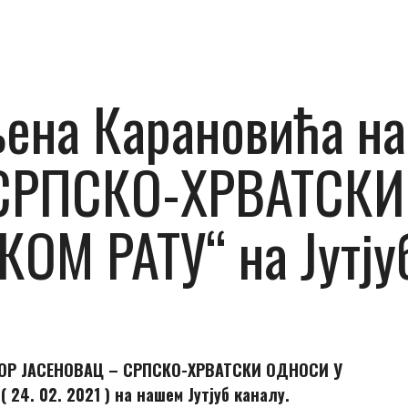
ена Карановића на
СРПСКО-ХРВАТСКИ
ОМ РАТУ“ на Jутју
ОГОР ЈАСЕНОВАЦ – СРПСКО-ХРВАТСКИ
ОДНОСИ У
 24. 02. 2021 ) на нашем Јутјуб каналу.