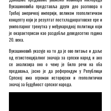
Вукашиновића представља други део разговора о
Трећој америчкој империји, великом геополитичком
концепту који је резултат постхладноратовске ере и
униполарног тренутка у међународној политици који
је окарактерисан као раздобље деведесетих година
20. века.
Вукашиновић указује на то да је ово питање и даље
од егзистенцијалног значаја за српски народ и ако
се анализира оно о чему је било речи на оба
предавања, јасно је да референдум у Републици
Српској има огроман историјски и геополитички
значај за будућност српског народа.