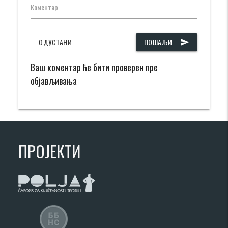
Коментар
ОДУСТАНИ
ПОШАЉИ
send
Ваш коментар ће бити проверен пре
објављивања
ПРОЈЕКТИ