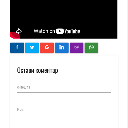
Остави коментар
е-пошта
Име