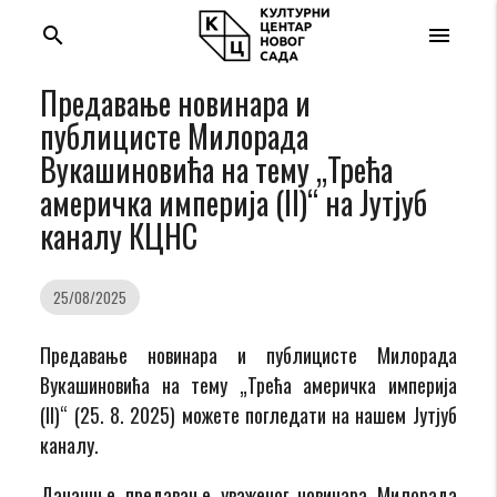
search
menu
Предавање новинара и
публицисте Милорада
Вукашиновића на тему „Трећа
америчка империја (II)“ на Јутјуб
каналу КЦНС
25/08/2025
Предавање новинара и публицисте Милорада
Вукашиновића на тему „Трећа америчка империја
(II)“ (25. 8. 2025) можете погледати на нашем Јутјуб
каналу.
Данашње предавање уваженог новинара Милорада