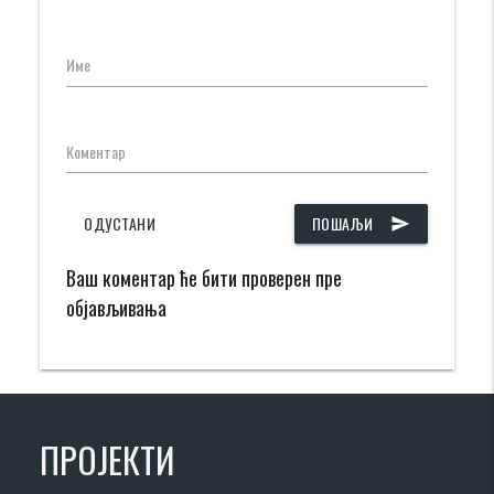
Име
Коментар
ОДУСТАНИ
ПОШАЉИ
send
Ваш коментар ће бити проверен пре
објављивања
ПРОЈЕКТИ