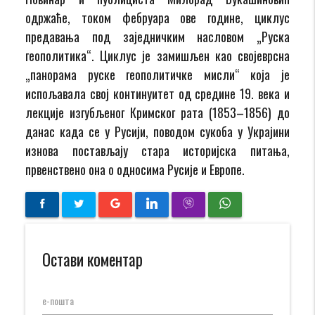
одржаће, током фебруара ове године, циклус
предавања под заједничким насловом „Руска
геополитика“. Циклус је замишљен као својеврсна
„панорама руске геополитичке мисли“ која је
испољавала свој континуитет од средине 19. века и
лекције изгубљеног Кримског рата (1853–1856) до
данас када се у Русији, поводом сукоба у Украјини
изнова постављају стара историјска питања,
првенствено она о односима Русије и Европе.
Остави коментар
е-пошта