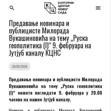
search
menu
Предавање новинара и
публицисте Милорада
Вукашиновића на тему „Руска
геополитика (I)“ 9. фебруара на
Јутјуб каналу КЦНС
30/01/2026
Предавање новинара и публицисте Милорада
Вукашиновића на тему „Руска геополитика
(I)“ можете погледати 9. фебруара у 20.00
часова на нашем Јутјуб каналу.
Новинар и публициста Милорад Вукашиновић