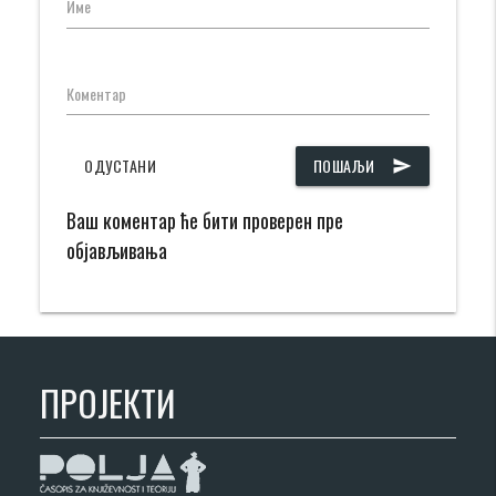
Име
Коментар
ОДУСТАНИ
ПОШАЉИ
send
Ваш коментар ће бити проверен пре
објављивања
ПРОЈЕКТИ