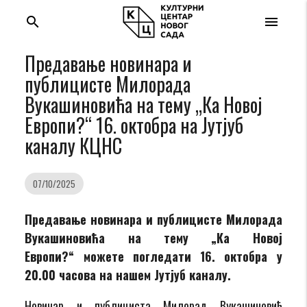
search
menu
Предавање новинара и
публицисте Милорада
Вукашиновића на тему „Ка Новој
Европи?“ 16. октобра на Јутјуб
каналу КЦНС
07/10/2025
Предавање новинара и публицисте Милорада
Вукашиновића на тему „Ка Новој
Европи?
“
можете погледати 16. октобра у
20.00 часова на нашем Јутјуб каналу.
Новинар и публициста Милорад Вукашиновић