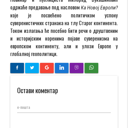
одржаће предавање под насловом
Ка Новој
Европи?
које је посвећено политичком успону
суверенистичких странака на тлу Старог континента.
Током излагања ће посебно бити речи о друштвеним
и историјским коренима појаве суверенизма на
европском континенту, али и улози Европе у
глобалној геополитици.
Остави коментар
е-пошта