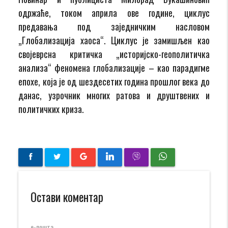
одржаће, током априла ове године, циклус
предавања под заједничким насловом
„Глобализација хаоса“. Циклус је замишљен као
својеврсна критичка „историјско-геополитичка
анализа“ феномена глобализације – као парадигме
епохе, која је од шездесетих година прошлог века до
данас, узрочник многих ратова и друштвених и
политичких криза.
Остави коментар
е-пошта