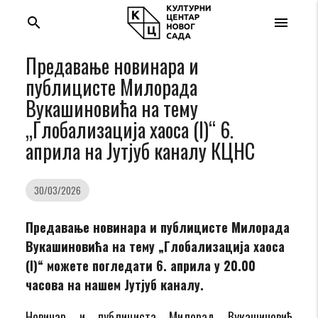
search
menu
Предавање новинара и
публицисте Милорада
Вукашиновића на тему
„Глобализација хаоса (I)“ 6.
априла на Јутјуб каналу КЦНС
30/03/2026
Предавање новинара и публицисте Милорада
Вукашиновића на тему „Глобализација хаоса
(I)“ можете погледати 6. априла у 20.00
часова на нашем Јутјуб каналу.
Новинар и публициста Милорад Вукашиновић