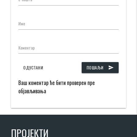
Име
Коментар
ОДУСТАНИ
ПОШАЉИ
send
Ваш коментар ће бити проверен пре
објављивања
ПРОЈЕКТИ