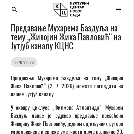
search
menu
Предавање Мухарема Баздуља на
тему „Живојин Жикa Павловић“ на
Јутјуб каналу КЦНС
02/07/2026
Предавање Мухарема Баздуља на тему „Живојин
Жикa Павловић“ (2. 7. 2026) можете погледати на
нашем Јутјуб каналу.
У оквиру циклуса „Филмска Атлантида“, Мухарем
Баздуљ данас је одржао предавање посвећено
Живојину Жики Павловићу, једном од кључних аутора
југословенске и српске уметности друге половине 20.