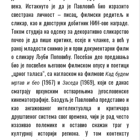
века. Истакнуто је да је Павловић био изразито
свестрана личност – писац, филмски редитељ и
сликар, као и двоструки добитник НИН-ове награде.
Током студија на одсеку за декоративно сликарство
почео је да пише критике, есеје и чланке, а већ у
раној младости снимио је и први документарни филм
о сликару Љуби Поповићу. Посебан део предавања
био је посвећен његовом филмском опусу и поетици
„црног таласа“, са нагласком на филмове
Кад будем
(1967) и
(1969), који се данас
мртав и бео
Заседа
сматрају врхунским остварењима југословенске
кинематографије. Баздуљ је Павловића представио и
као ангажованог интелектуалца и критичара
друштвеног система свог времена, чији је рад често
изазивао полемике и оставио снажан траг у
културној историји региона. У том контексту