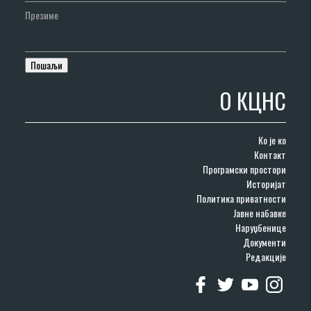
Презиме
О КЦНС
Ко је ко
Контакт
Програмски простори
Историјат
Политика приватности
Јавне набавке
Наруџбенице
Документи
Редакције