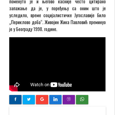
поменуто је и његово касније често цитирано
запажање да је, у поређењу са оним што је
уследило, време социјалистичке Југославије било
„Периклово доба“. Живојин Жика Павловић преминуо
је у Београду 1998. године.