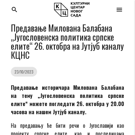
search
menu
Предавање Милована Балабана
„Југословенска политика српске
елите“ 26. октобра на Јутјуб каналу
КЦНС
23/10/2023
Предавање историчара Милована Балабана
на тему „Југословенска политика српске
елите“ можете погледати 26. октобра у 20.00
часова на нашем Јутјуб каналу.
На предавању ће бити речи о Југославији као
пројекту српске елите, као и последицама