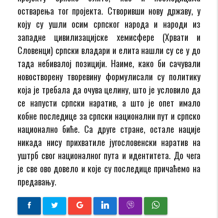
остварења тог пројекта. Створивши нову државу, у
коју су ушли осим српског народа и народи из
западне цивилизацијске хемисфере (Хрвати и
Словенци) српски владари и елита нашли су се у до
тада небивалој позицији. Наиме, како би сачували
новостворену творевину формулисали су политику
која је требала да очува целину, што је условило да
се напусти српски наратив, а што је опет имало
кобне последице за српски национални пут и српско
национално биће. Са друге стране, остале нације
никада нису прихватиле југословенски наратив на
уштрб свог националног пута и идентитета. До чега
је све ово довело и које су последице причаћемо на
предавању.