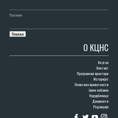
Презиме
О КЦНС
Ко је ко
Контакт
Програмски простори
Историјат
Политика приватности
Јавне набавке
Наруџбенице
Документи
Редакције