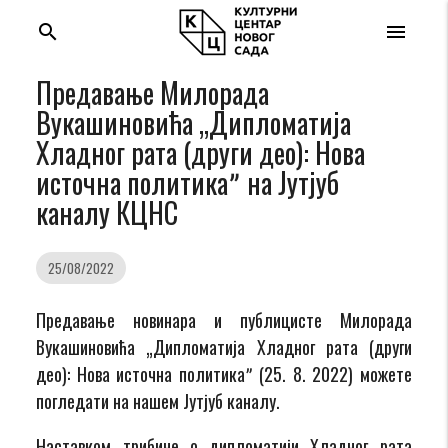
search
menu
Предавање Милорада
Вукашиновића „Дипломатија
Хладног рата (други део): Нова
источна политикаˮ на Jутјуб
каналу КЦНС
25/08/2022
Предавање новинара и публицисте Милорада
Вукашиновића „Дипломатија Хладног рата (други
део): Нова источна политикаˮ (25. 8. 2022) можете
погледати на нашем Јутјуб каналу.
Наставком трибине о дипломатији Хладног рата