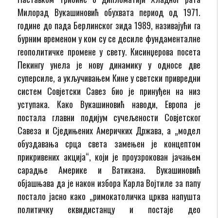
Милорад Вукашиновић обухвата период од 1971.
године до пада Берлинског зида 1989, називајући га
бурним временом у ком су се десиле фундаменталне
геополитичке промене у свету. Кисинџерова посета
Пекингу унела је нову динамику у односе две
суперсиле, а укључивањем Кине у светски привредни
систем Совјетски Савез био је принуђен на низ
уступака. Како Вукашиновић наводи, Европа је
постала главни подијум сучељености Совјетског
Савеза и Сједињених Америчких Држава, а „модел
обуздавања срца света замењен је концептом
прикривених акција“, који је проузрокован јачањем
сарадње Америке и Ватикана. Вукашиновић
објашњава да је након избора Карла Војтиле за папу
постало јасно како „римокатоличка црква напушта
политичку еквидистанцу и постаје део