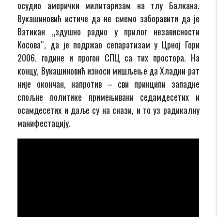
осудио амерички милитаризам на тлу Балкана.
Вукашиновић истиче да не смемо заборавити да је
Ватикан „здушно радио у прилог независности
Косова“, да је подржао сепаратизам у Црној Гори
2006. године и прогон СПЦ са тих простора. На
концу, Вукашиновић износи мишљење да Хладни рат
није окончан, напротив – сви принципи западне
спољне политике примењивани седамдесетих и
осамдесетих и даље су на снази, и то уз радикалну
манифестацију.