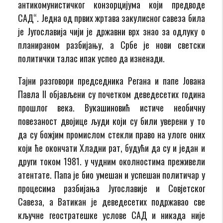
антикомунистичког конзорцијума који предводе
САД“. Једна од првих жртава закулисног савеза била
је Југославија чији је државни врх знао за одлуку о
планираном разбијању, а Србе је нови светски
политички талас ипак успео да изненади.
Тајни разговори председника Регана и папе Јована
Павла II објављени су почетком деведесетих година
прошлог века. Вукашиновић истиче необичну
повезаност двојице људи који су били уверени у то
да су божјим промислом стекли право на улоге оних
који ће окончати Хладни рат, будући да су и један и
други током 1981. у чудним околностима преживели
атентате. Папа је био умешан и успешан политичар у
процесима разбијања Југославије и Совјетског
Савеза, а Ватикан је деведесетих подржавао све
кључне геостратешке услове САД и никада није