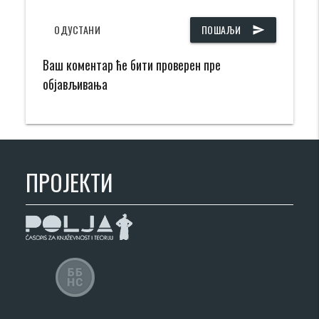
ОДУСТАНИ
ПОШАЉИ
send
Ваш коментар ће бити проверен пре
објављивања
ПРОЈЕКТИ