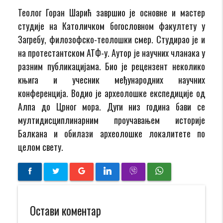
Теолог Горан Шарић завршио је основне и мастер
студије на Католичком богословном факултету у
Загребу, филозофско-теолошки смер. Студирао је и
на протестантском АТФ-у. Аутор је научних чланака у
разним публикацијама. Био је рецензент неколико
књига и учесник међународних научних
конференција. Водио је археолошке експедиције од
Алпа до Црног мора. Дуги низ година бави се
мултидисциплинарним проучавањем историје
Балкана и обилази археолошке локалитете по
целом свету.
Остави коментар