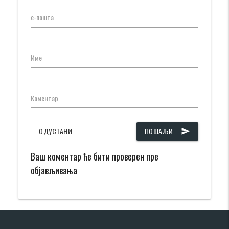
е-пошта
Име
Коментар
ОДУСТАНИ
ПОШАЉИ
send
Ваш коментар ће бити проверен пре
објављивања