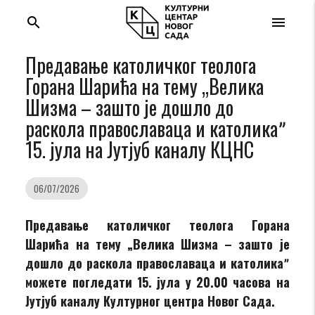
search
menu
Предавање католичког теолога
Горана Шарића на тему „Велика
Шизма – зашто је дошло до
раскола православаца и католикаˮ
15. јула на Jутјуб каналу КЦНС
06/07/2026
Предавање католичког теолога Горана
Шарића на тему „Велика Шизма – зашто је
дошло до раскола православaца и католикаˮ
можете погледати 15. јула у 20.00 часова на
Jутјуб каналу Културног центра Новог Сада.