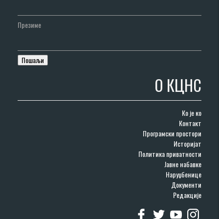
Презиме
О КЦНС
Ко је ко
Контакт
Програмски простори
Историјат
Политика приватности
Јавне набавке
Наруџбенице
Документи
Редакције