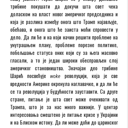
трибине покушати да докучи шта свет чека
доласком на власт новог америчког председника и
која је разлика између онога што Трамп најављује,
обећава, и онога што ће заиста моћи спровести у
дело. Да ли ће и на који начин решити проблеме на
унутрашњем плану, проблеме порезне политике,
побољшање статуса оних који су за њега масовно
гласали, а то је један широки обесправљен слој
америчког становништва. Значајан део трибине
Шарић посвећује
револуцији, која је све
woke
вредности Америке окренула наглавачке, и да ли ће
се та револуција у будућности зауставити. Са друге
стране, питање је шта свет може очекивати од
Трампа, што је за нас много важније. У центар
интересовања смештено је питање кризе у Украјини
и на Блиском истоку. Да ли може доћи до царинског