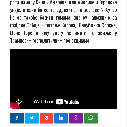
рата између Кине и Америке, или Америке и Европске
уније, и како би се то одразило на цео свет? Аутор
ће се такође бавити темама које су најважније за
грађане Србије – питање Косова, Републике Српске,
Црне Горе и коју улогу ће имати те земље у
Трамповим геополитичким пројекцијама.