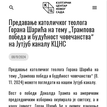
search
menu
Предавање католичког теолога
Горана Шарића на тему „Трампова
победа и будућност човечанстваˮ
на Jутјуб каналу КЦНС
08/11/2024
Предавање католичког теолога Горана Шарића на
тему „Трампова победа и будућност човечанстваˮ (8.
11. 2024) можете погледати на нашем Jутјуб каналу.
Вест о победи Доналда Трампа на америчким
председничким изборима окупирала је светску, а и
нашу јавност. Горан Шарић ће у оквиру данашње