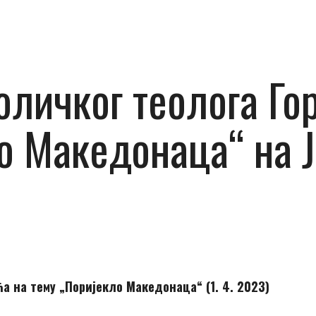
личког теолога Го
о Македонаца“ на Ј
 на тему „Поријекло Македонаца“ (1. 4. 2023)