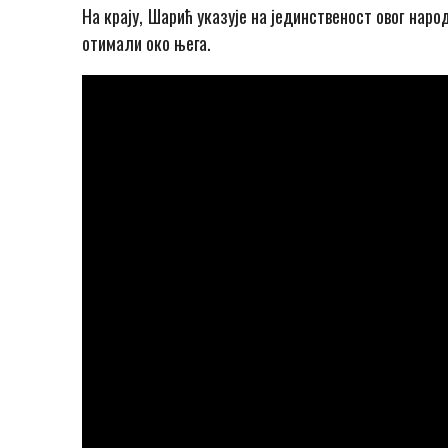
На крају, Шарић указује на јединственост овог наро
отимали око њега.