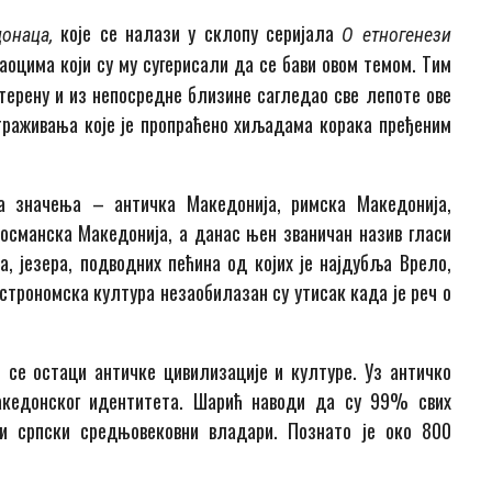
које се налази у склопу серијала
онаца,
О етногенези
aoцима који су му сугерисали да се бави овом темом. Тим
 терену и из непосредне близине сагледао све лепоте ове
раживања које је пропраћено хиљадама корака пређеним
а значења – античка Македонија, римска Македонија,
 османска Македонија, а данас њен званичан назив гласи
, језера, подводних пећина од којих је најдубља Врело,
астрономска култура незаобилазан су утисак када је реч о
се остаци античке цивилизације и културе. Уз античко
македонског идентитета. Шарић наводи да су 99% свих
и српски средњовековни владари. Познато је око 800