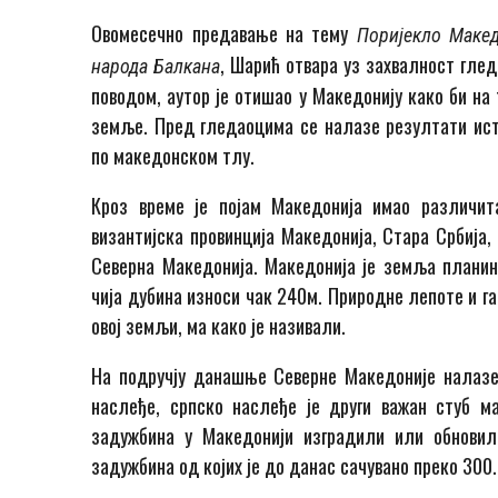
Овомесечно предавање на тему
Поријекло Макед
, Шарић отвара уз захвалност глед
народа Балкана
поводом, аутор је отишао у Македонију како би на
земље. Пред гледаоцима се налазе резултати ист
по македонском тлу.
Кроз време је појам Македонија имао различит
византијска провинција Македонија, Стара Србија,
Северна Македонија. Македонија је земља планина
чија дубина износи чак 240м. Природне лепоте и г
овој земљи, ма како је називали.
На подручју данашње Северне Македоније налазе 
наслеђе, српско наслеђе је други важан стуб 
задужбина у Македонији изградили или обновил
задужбина од којих је до данас сачувано преко 300.