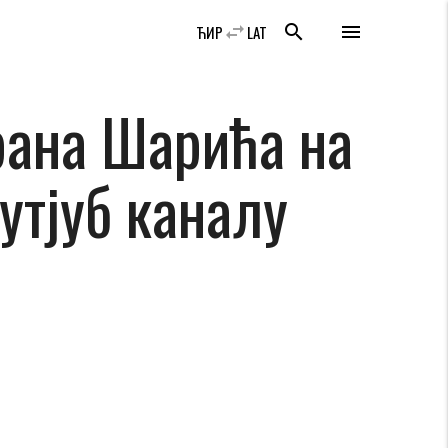
swap_horiz
search
menu
ЋИР
LAT
рана Шарића на
утјуб каналу