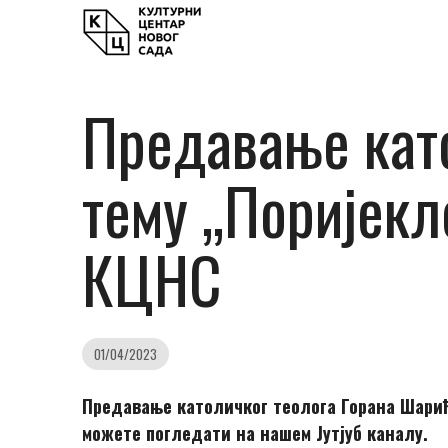
Предавање като
тему „Поријекл
КЦНС
01/04/2023
Предавање католичког теолога Горана Шарића
можете погледати на нашем Јутјуб каналу.