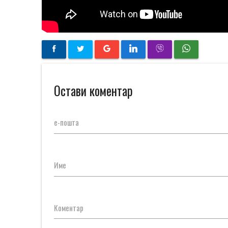
Остави коментар
е-пошта
Име
Коментар