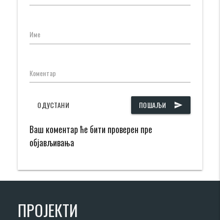
Име
Коментар
ОДУСТАНИ
ПОШАЉИ
send
Ваш коментар ће бити проверен пре
објављивања
ПРОЈЕКТИ