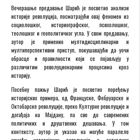
Вечерашње предавање Шарић је посветио анализи
историје револуција, посматрајући овај феномен из
социолошког, историографског, психолошког,
теолошког и геополитичког угла. У свом предавању,
аутор је применио мултидисциплинарни и
мултиперспективни приступ, покушавајући да уочи
обрасце и правилности који се појављују у
различитим револуционарним процесима кроз
историју.
Посебну пажњу Шарић је посветио поређењу
историјских примера, од Француске, Фебруарске и
Октобарске револуције, преко Културне револуције и
догађаја на Мајдану, па све до савремених
политичких и друштвених дешавања. У том
контексту, аутор је указао на могуће паралеле
између историјских револуција и актуелних