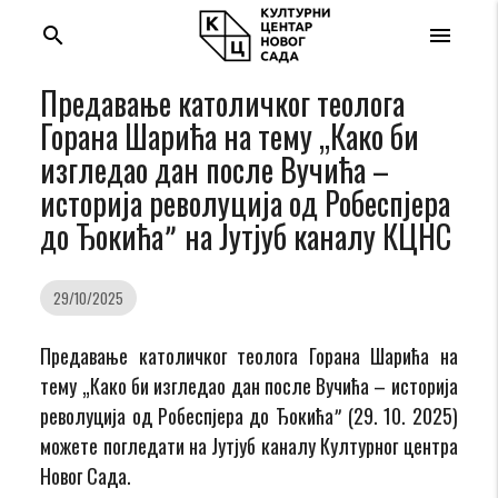
search
menu
Предавање католичког теолога
Горана Шарића на тему „Како би
изгледао дан после Вучића –
историја револуција од Робеспјера
до Ђокићаˮ на Jутјуб каналу КЦНС
29/10/2025
Предавање католичког теолога Горана Шарића на
тему „Како би изгледао дан после Вучића – историја
револуција од Робеспјера до Ђокићаˮ (29. 10. 2025)
можете погледати на Jутјуб каналу Културног центра
Новог Сада.