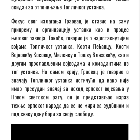
окидач за отпочињање Топличког устанка.
Фокус свог излагања Граовац је ставио на саму
припрему и организацију устанка као и процес
његовог развоја. Такође, говорио је о најистакнутијим
вођама Топличког устанка, Кости Пећанцу, Кости
Војновићу Косовцу, Миленку и Тошку Влаховићу, као и
другим прослављеним војводама и комадантима из
тог устанка. На самом крају, Граовац је говорио о
значају Топличког устанка истичући да иако није
имао пресудан значај за исход српског војевања у
Првом светском рату, он је представљао израз
тежње српског народа да се не мири са судбином и
под сваку цену бори за своју слободу.