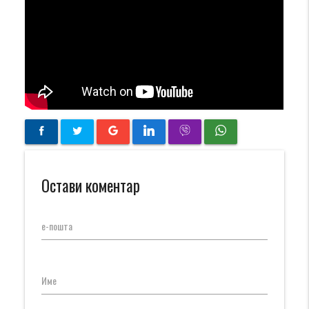
Остави коментар
е-пошта
Име