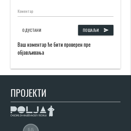
Коментар
ОДУСТАНИ
ПОШАЉИ
send
Ваш коментар ће бити проверен пре
објављивања
ПРОЈЕКТИ