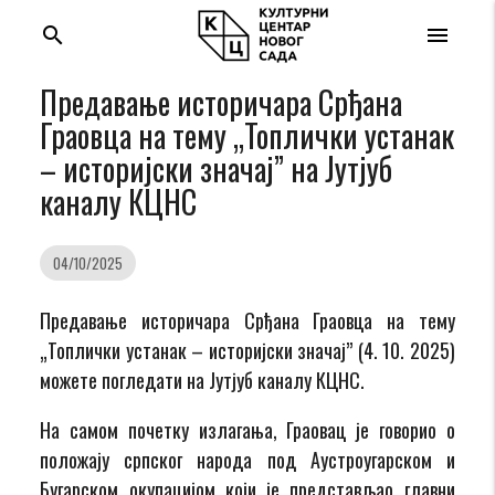
search
menu
Предавање историчара Срђана
Граовца на тему „Топлички устанак
– историјски значај” на Јутјуб
каналу КЦНС
04/10/2025
Предавање историчара Срђана Граовца на тему
„Топлички устанак – историјски значај” (4. 10. 2025)
можете погледати на Јутјуб каналу КЦНС.
На самом почетку излагања, Граовац је говорио о
положају српског народа под Аустроугарском и
Бугарском окупацијом који је представљао главни