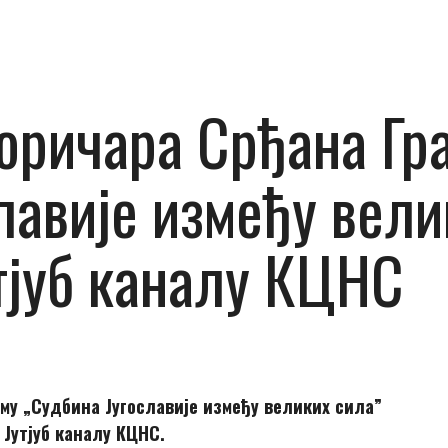
ричара Срђана Гра
лавије између вели
тјуб каналу КЦНС
му „Судбина Југославије између великих сила”
 Јутјуб каналу КЦНС.