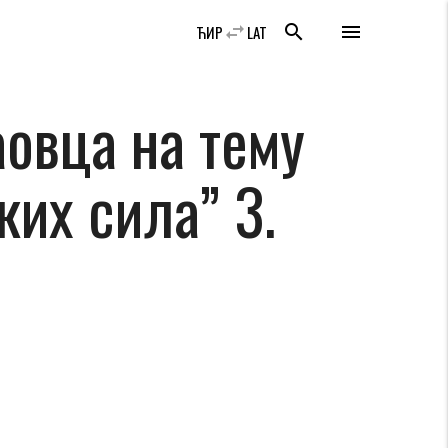
swap_horiz
search
menu
ЋИР
LAT
овца на тему
ких сила” 3.