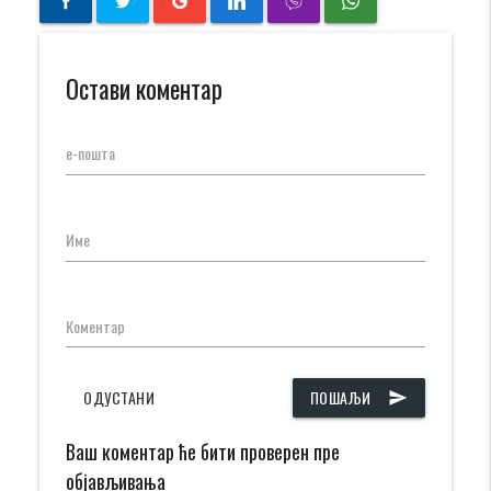
Остави коментар
е-пошта
Име
Коментар
ОДУСТАНИ
ПОШАЉИ
send
Ваш коментар ће бити проверен пре
објављивања