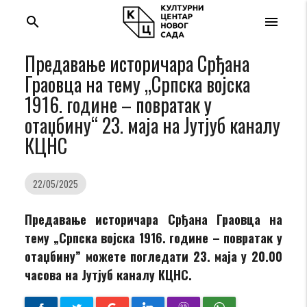
search
menu
Предавање историчара Срђана
Граовца на тему „Српска војска
1916. године – повратак у
отаџбину“ 23. маја на Јутјуб каналу
КЦНС
22/05/2025
Предавање историчара Срђана Граовца на
тему „Српска војска 1916. године – повратак у
отаџбину” можете погледати 23. маја у 20.00
часова на Јутјуб каналу КЦНС.