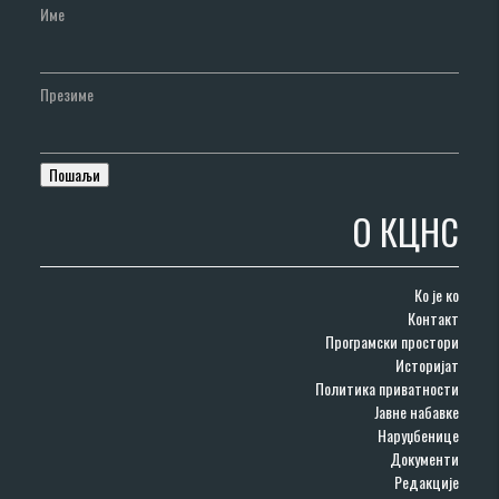
Име
Презиме
О КЦНС
Ко је ко
Контакт
Програмски простори
Историјат
Политика приватности
Јавне набавке
Наруџбенице
Документи
Редакције