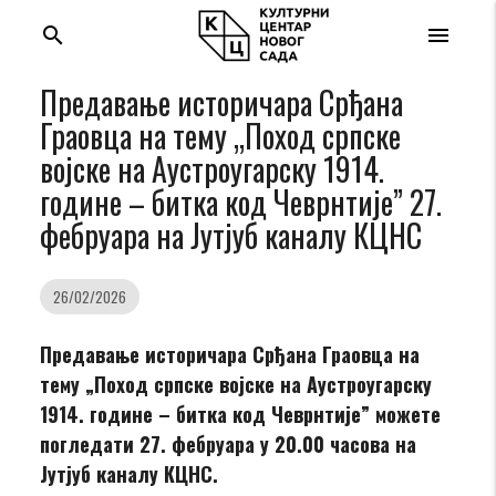
search
menu
Предавање историчара Срђана
Граовца на тему „Поход српске
војске на Аустроугарску 1914.
године – битка код Чеврнтије” 27.
фебруара на Јутјуб каналу КЦНС
26/02/2026
Предавање историчара Срђана Граовца на
тему „Поход српске војске на Аустроугарску
1914. године – битка код Чеврнтије” можете
погледати 27. фебруара у 20.00 часова на
Јутјуб каналу КЦНС.