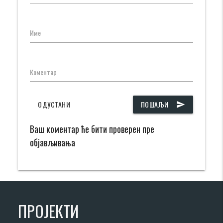
Име
Коментар
ОДУСТАНИ
ПОШАЉИ
send
Ваш коментар ће бити проверен пре
објављивања
ПРОЈЕКТИ