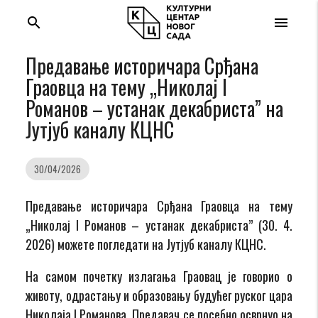
search
menu
Предавање историчара Срђана
Граовца на тему „Николај I
Романов – устанак декабриста” на
Јутјуб каналу КЦНС
30/04/2026
Предавање историчара Срђана Граовца на тему
„Николај I Романов – устанак декабриста” (30. 4.
2026) можете погледати на Јутјуб каналу КЦНС.
На самом почетку излагања Граовац је говорио о
животу, одрастању и образовању будућег руског цара
Николаја I Романова. Предавач се посебно осврнуо на