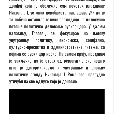
догађај који је обележио сам почетак владавине
Николаја I, устанак декабриста, наглашавајући да је
та побуна оставила велике последице на целокупно
потоње политичко деловање руског цара. У даљем
излагању, Граовац се фокусирао на његову
унутрашњу политику, економска, социјална,
културно-просветна и административна питања, са
којима се руски цар носио. На самом крају, предавач
је закључио да је страх од револуције био нешто
што је детерминисало и унутрашњу и спољну
политичку агенду Николаја I Романова, пресудно
утичући на све одлуке које је доносио.