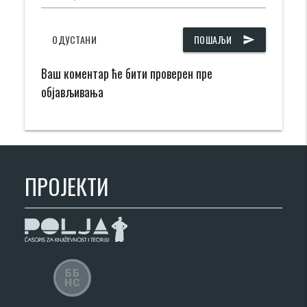
ОДУСТАНИ
ПОШАЉИ
send
Ваш коментар ће бити проверен пре
објављивања
ПРОЈЕКТИ