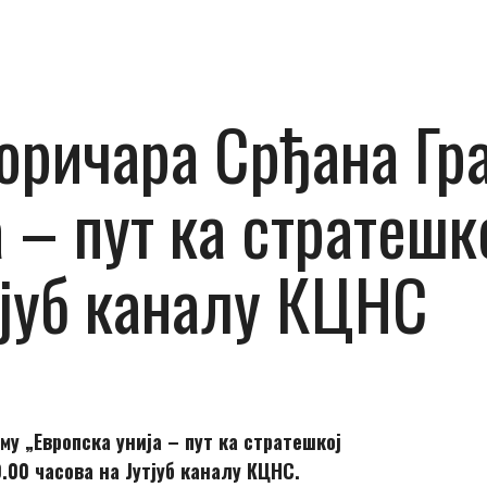
ричара Срђана Гра
 – пут ка стратешк
утјуб каналу КЦНС
у „Европска унија – пут ка стратешкој
.00 часова на Јутјуб каналу КЦНС.