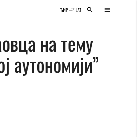
swap_horiz
search
menu
ЋИР
LAT
овца на тему
ој аутономији”