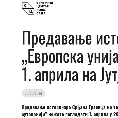
Предавање исто
„Европска унија
1. априла на Ј
30/03/2026
Предавање историчара Срђана Граовца на тем
аутономији” можете погледати 1. априла у 20