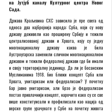
на Јутјуб каналу Културног центра Новог
Сада.
Држава Краљевина СХС зависила је пре свега од
односа два најбројнија народа: Срба, који су нову
државу доживели као проширену Србију и тежили
централизованој држави и Хрвата, коју су једну
многонационалну државу каква је била
Аустроугарска заменили сличном многонационалном
државом и тежили федералној држави где би имали
и своју територијалну јединицу. Да ли је босанским
Муслиманима 1918. био ближи концепт Срба или
Хрвата, унитаризам или федерализам? У почетку
бар јавно унитаризам, али брзо je федерализам
постао привлачнији концепт, нарочито како су се све
више конституисали и профилисали као нација од
верске групе урачунате у Србе на почетку живота