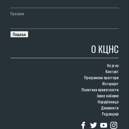
Презиме
О КЦНС
Ко је ко
Контакт
Програмски простори
Историјат
Политика приватности
Јавне набавке
Наруџбенице
Документи
Редакције