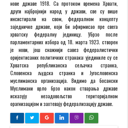
нове државе 1918. Са протоком времена Хрвати,
други најбројнији народ у држави, све су више
инсистирали на свом, федералном концепту
заједничке државе, који би афирмисао пре свега
хрватску федералну јединицу. Убрзо после
парламентарних избора од 18. марта 1923. створен
је нови, још снажнији савез федералистички
оријентисаних политичких странака: ујединиле су се
Хрватска републиканска сељачка странка,
Словенска људска странка и Југословенска
муслиманска организација. Видимо да босански
Муслимани врло брзо након стварања државе
исказују незадовољство територијалном
орагнизацијом и захтевају федерализацију државе.