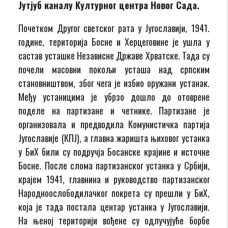
Јутјуб каналу Културног центра Новог Сада.
Почетком Другог светског рата у Југославији, 1941.
године, територија Босне и Херцеговине је ушла у
састав усташке Независне Државе Хрватске. Тада су
почели масовни покољи усташа над српским
становништвом, због чега је избио оружани устанак.
Међу устаницима је убрзо дошло до отоврене
поделе на партизане и четнике. Партизане је
организовала и предводила Комунистичка партија
Југославије (КПЈ), а главна жаришта њиховог устанка
у БиХ били су подручја Босанске крајине и источне
Босне. После слома партизанског устанка у Србији,
крајем 1941, главнина и руководство партизанског
Народноослободилачког покрета су прешли у БиХ,
која је тада постала центар устанка у Југославији.
На њеној територији вођене су одлучујуће борбе