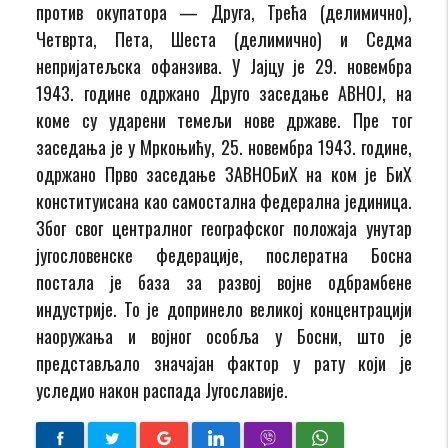
против окупатора — Друга, Трећа (делимично),
Четврта, Пета, Шеста (делимично) и Седма
непријатељска офанзива. У Јајцу је 29. новембра
1943. године одржано Друго заседање АВНОЈ, на
коме су ударени темељи нове државе. Пре тог
заседања је у Мркоњићу, 25. новембра 1943. године,
одржано Прво заседање ЗАВНОБиХ на ком је БиХ
конституисана као самостална федерална јединица.
Због свог централног географског положаја унутар
југословенске федерације, послератна Босна
постала је база за развој војне одбрамбене
индустрије. То је допринело великој концентрацији
наоружања и војног особља у Босни, што је
представљало значајан фактор у рату који је
уследио након распада Југославије.