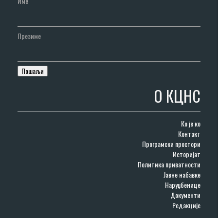
Име
Презиме
О КЦНС
Ко је ко
Контакт
Програмски простори
Историјат
Политика приватности
Јавне набавке
Наруџбенице
Документи
Редакције