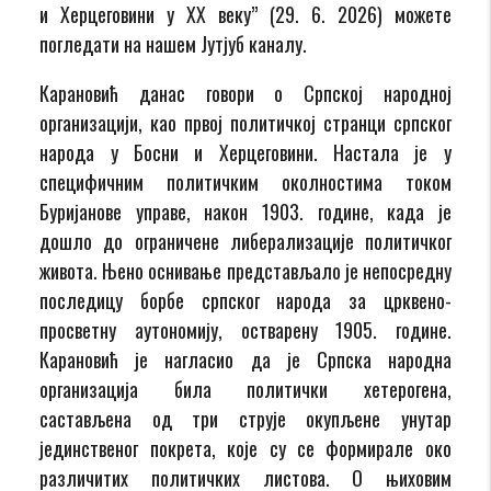
и Херцеговини у XХ веку” (29. 6. 2026) можете
погледати на нашем Јутјуб каналу.
Карановић данас говори о Српској народној
организацији, као првој политичкој странци српског
народа у Босни и Херцеговини. Настала је у
специфичним политичким околностима током
Буријанове управе, након 1903. године, када је
дошло до ограничене либерализације политичког
живота. Њено оснивање представљало је непосредну
последицу борбе српског народа за црквено-
просветну аутономију, остварену 1905. године.
Карановић је нагласио да је Српска народна
организација била политички хетерогена,
састављена од три струје окупљене унутар
јединственог покрета, које су се формирале око
различитих политичких листова. О њиховим