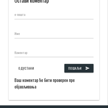
Остави коментар
е-пошта
Име
Коментар
ОДУСТАНИ
ПОШАЉИ
send
Ваш коментар ће бити проверен пре
објављивања