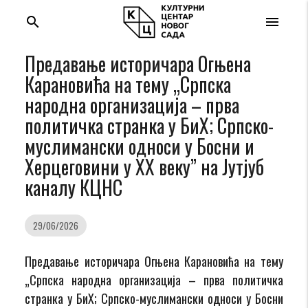
search
menu
Предавање историчара Огњена
Карановића на тему „Српска
народна организација – прва
политичка странка у БиХ; Српско-
муслимански односи у Босни и
Херцеговини у XХ веку” на Јутјуб
каналу КЦНС
29/06/2026
Предавање историчара Огњена Карановића на тему
„Српска народна организација – прва политичка
странка у БиХ; Српско-муслимански односи у Босни