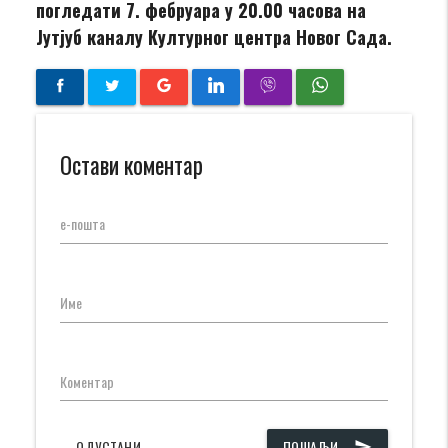
погледати 7. фебруара у 20.00 часова на
Јутјуб каналу Културног центра Новог Сада.
Остави коментар
е-пошта
Име
Коментар
ОДУСТАНИ
ПОШАЉИ
send