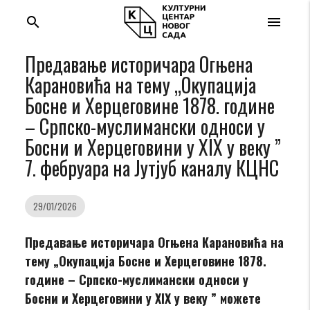
search
menu
Предавање историчара Огњена
Карановића на тему „Окупација
Босне и Херцеговине 1878. године
– Српско-муслимански односи у
Босни и Херцеговини у XIX у веку ”
7. фебруара на Јутјуб каналу КЦНС
29/01/2026
Предавање историчара Огњена Карановића на
тему „Окупација Босне и Херцеговине 1878.
године – Српско-муслимански односи у
Босни и Херцеговини у XIX у веку ” можете