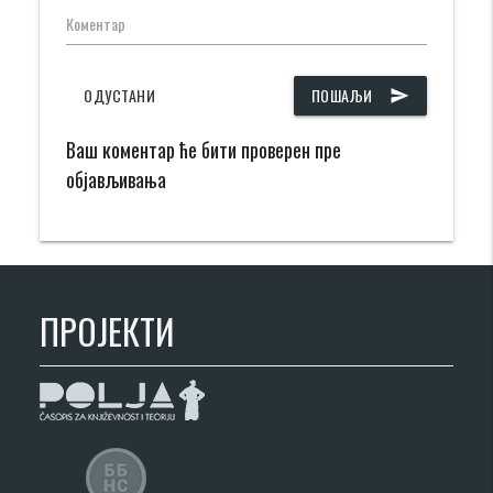
Коментар
ОДУСТАНИ
ПОШАЉИ
send
Ваш коментар ће бити проверен пре
објављивања
ПРОЈЕКТИ