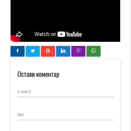
Остави коментар
е-пошта
Име