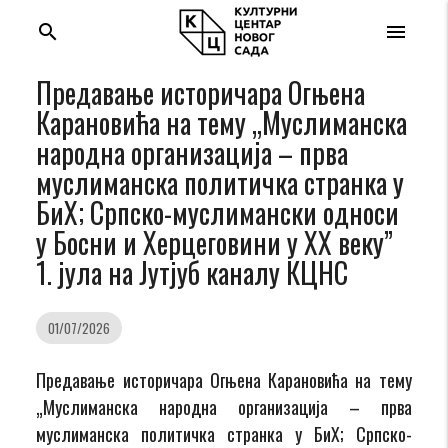
search
menu
Предавање историчара Огњена
Карановића на тему „Муслиманска
народна организација – прва
муслиманска политичка странка у
БиХ; Српско-муслимански односи
у Босни и Херцеговини у XХ веку”
1. јула на Јутјуб каналу КЦНС
01/07/2026
Предавање историчара Огњена Карановића на тему
„Муслиманска народна организација – прва
муслиманска политичка странка у БиХ; Српско-