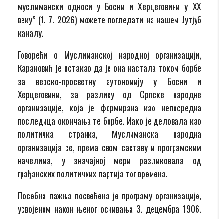
муслимански односи у Босни и Херцеговини у XХ
веку” (1. 7. 2026) можете погледати на нашем Јутјуб
каналу.
Говорећи о Муслиманској народној организацији,
Карановић је истакао да је она настала током борбе
за верско-просветну аутономију у Босни и
Херцеговини, за разлику од Српске народне
организације, која је формирана као непосредна
последица окончања те борбе. Иако је деловала као
политичка странка, Муслиманска народна
организација се, према свом саставу и програмским
начелима, у значајној мери разликовала од
грађанских политичких партија тог времена.
Посебна пажња посвећена је програму организације,
усвојеном након њеног оснивања 3. децембра 1906.