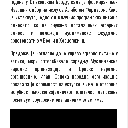
године у Славонском Броду, када је формиран њен
Извршни одбор на челу са Алибегом Фирдусом. Како
је истакнуто, једно од кључних програмских питања
односило се на очување дотадашњих аграрних
односа и положаја муслиманске феудалне
аристократије у Босни и Херцеговини.
Предавач је нагласио да је управо аграрно питање у
великој мери оптерећивало сарадњу Муслиманске
народне организације и Српске народне
организације. Ипак, Српска народна организација
показала је спремност на уступке, чиме је отворена
могућност њиховог заједничког политичког деловања
према аустроугарским окупационим властима.