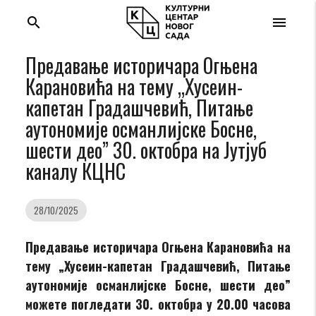
search
menu
Предавање историчара Огњена
Карановића на тему „Хусеин-
капетан Градашчевић, Питање
аутономије османлијске Босне,
шести део” 30. октобра на Јутјуб
каналу КЦНС
28/10/2025
Предавање историчара Огњена Карановића на
тему „Хусеин-капетан Градашчевић, Питање
аутономије османлијске Босне, шести део”
можете погледати 30. октобра у 20.00 часова