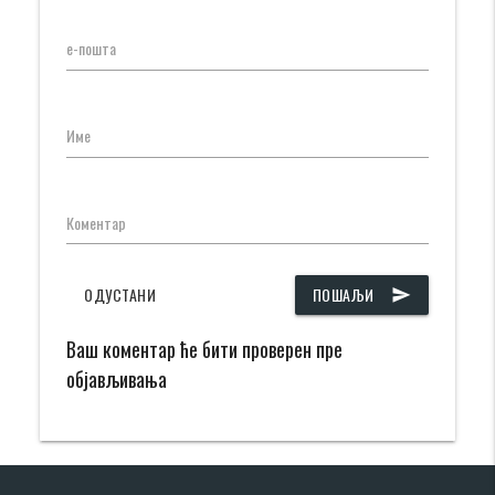
е-пошта
Име
Коментар
ОДУСТАНИ
ПОШАЉИ
send
Ваш коментар ће бити проверен пре
објављивања