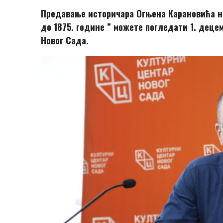
Предавање историчара Огњена Карановића на
до 1875. године ” можете погледати 1. децем
Новог Сада.