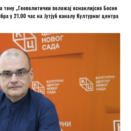
 тему „Геополитички положај османлијске Босне
бра у 21.00 час на Јутјуб каналу Културног центра