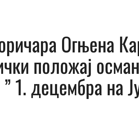
оричара Огњена Ка
ички положај осма
 ” 1. децембра на Ј