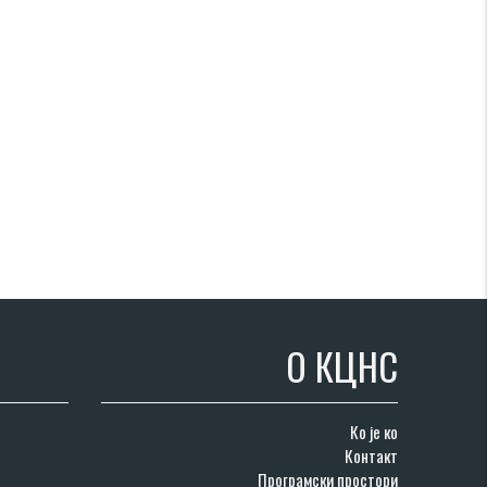
О КЦНС
Ко је ко
Контакт
Програмски простори