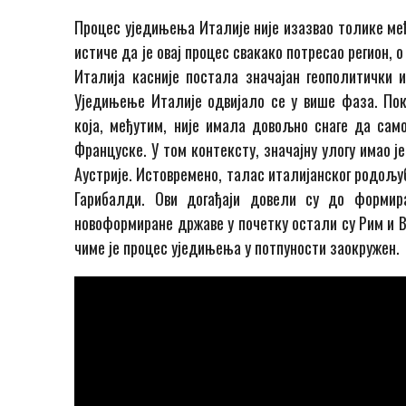
Процес уједињења Италије није изазвао толике ме
истиче да је овај процес свакако потресао регион, 
Италија касније постала значајан геополитички и
Уједињење Италије одвијало се у више фаза. Пок
која, међутим, није имала довољно снаге да са
Француске. У том контексту, значајну улогу имао је
Аустрије. Истовремено, талас италијанског родољуб
Гарибалди. Ови догађаји довели су до формира
новоформиране државе у почетку остали су Рим и Ве
чиме је процес уједињења у потпуности заокружен.