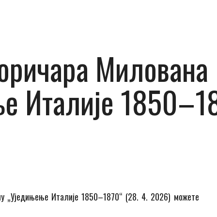
оричара Милована 
е Италије 1850–187
у „Уједињење Италије 1850–1870“ (28. 4. 2026) можете