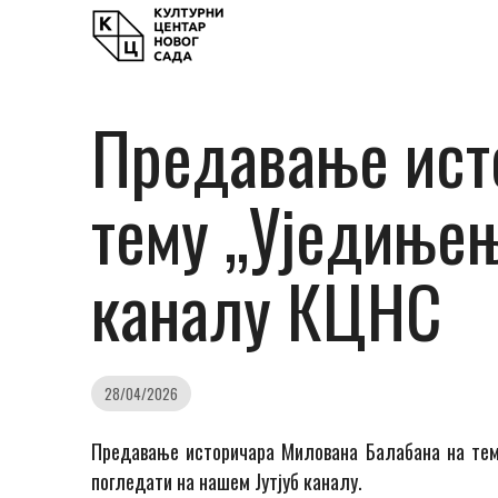
Предавање ист
тему „Уједињењ
каналу КЦНС
28/04/2026
Предавање историчара Милована Балабана на тем
погледати на нашем Јутјуб каналу.