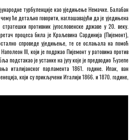
ђународне турбуленције као уједињење Немачке. Балабан
о чему ће детаљно говорити, наглашавајући да је уједињена
 стратешки противник југословенске државе у 20. веку.
ретач процеса била је Краљевина Сардинија (Пијемонт),
мостално спроведе уједињење, те се ослањала на помоћ
 Наполеон III, који је подржао Пијемонт у ратовима против
ља подстакао је устанке на југу које је предводио Ђузепе
ња италијанског парламента 1861. године. Ипак, ван
неција, који су прикључени Италији 1866. и 1870. године,