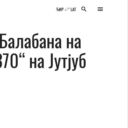
swap_horiz
search
menu
ЋИР
LAT
Балабана на
0“ на Јутјуб