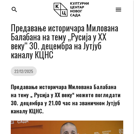
search
menu
Предавање историчара Милована
Балабана на тему „Русија у XX
веку“ 30. децембра на Јутјуб
каналу КЦНС
22/12/2025
Предавање историчара Милована Балабана
на тему „ Русија у XX веку“
можете погледати
30. децембра у 21.00 час на званичном Јутјуб
каналу КЦНС.