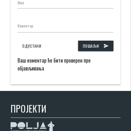
Име
Коментар
ОДУСТАНИ
ПОШАЉИ
send
Ваш коментар ће бити проверен пре
објављивања
ПРОЈЕКТИ