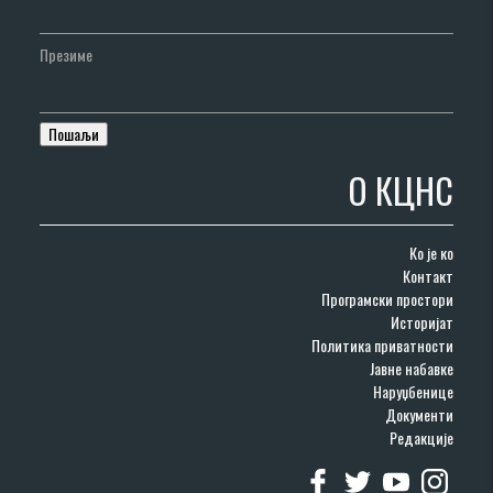
Презиме
О КЦНС
Ко је ко
Контакт
Програмски простори
Историјат
Политика приватности
Јавне набавке
Наруџбенице
Документи
Редакције