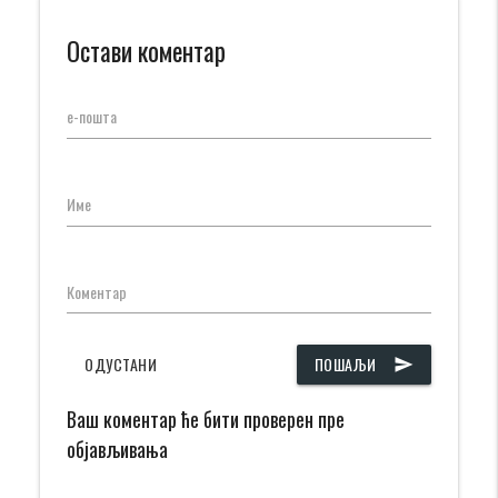
Остави коментар
е-пошта
Име
Коментар
ОДУСТАНИ
ПОШАЉИ
send
Ваш коментар ће бити проверен пре
објављивања