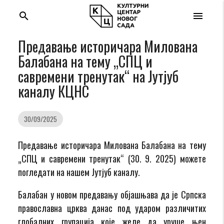
search
menu
Предавање историчара Милована
Балабана на тему „СПЦ и
савремени тренутак“ на Јутјуб
каналу КЦНС
30/09/2025
Предавање историчара Милована Балабана на тему
„СПЦ и савремени тренутак“ (30. 9. 2025) можете
погледати на нашем Јутјуб каналу.
Балабан у новом предавању објашњава да је Српска
православна црква данас под ударом различитих
глобалних групација које желе да уруше њен