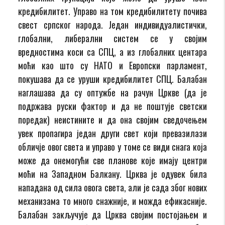
кредибилитет. Управо на том кредибилитету почива
свест српског народа. Један индивидуалистички,
глобални, либерални систем се у својим
вредностима коси са СПЦ, а из глобалних центара
моћи као што су НАТО и Европски парламент,
покушава да се уруши кредибилитет СПЦ. Балабан
наглашава да су оптужбе на рачун Цркве (да је
подржава руски фактор и да не поштује светски
поредак) неистините и да она својим сведочењем
увек пропагира један други свет који превазилази
обличје овог света и управо у томе се види снага која
може да онемогући све планове које имају центри
моћи на Западном Балкану. Црква је одувек била
нападана од сила овога света, али је сада због нових
механизама то много снажније, и можда ефикасније.
Балабан закључује да Црква својим постојањем и