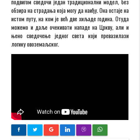
подвигом сведочи један традиционални модел, без
обзира на страдања која могу да наиђу. Она остаје на
истом путу, на ком је већ две хиљаде година. Отуда
можемо и даље очекивати нападе на Цркву, али и
њено сведочење једног света који превазилази
логику овоземаљског.