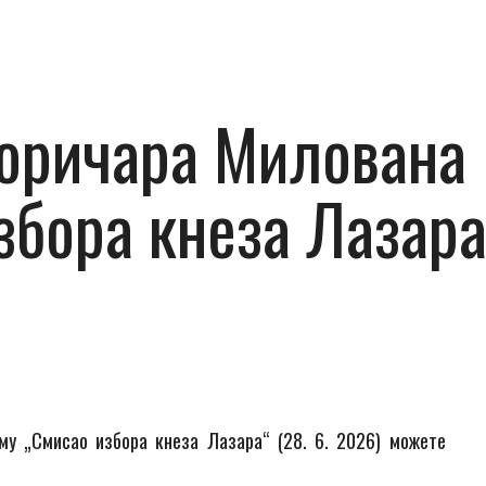
оричара Милована 
збора кнеза Лазара“
у „Смисао избора кнеза Лазара“ (28. 6. 2026) можете