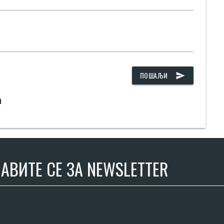
ПОШАЉИ
send
а
АВИТЕ СЕ ЗА NEWSLETTER