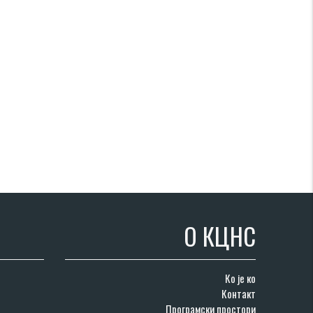
О КЦНС
Ко је ко
Контакт
Програмски простори