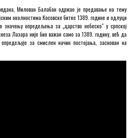
довдана, Милован Балабан одржао је предавање на тему
ијским околностима Косовске битке 1389. године и одлуци
 о значењу опредељења за „царство небеско“ у српској
кнеза Лазара није био важан само за 1389. годину, већ да
 опредељује за смислен начин постојања, заснован на