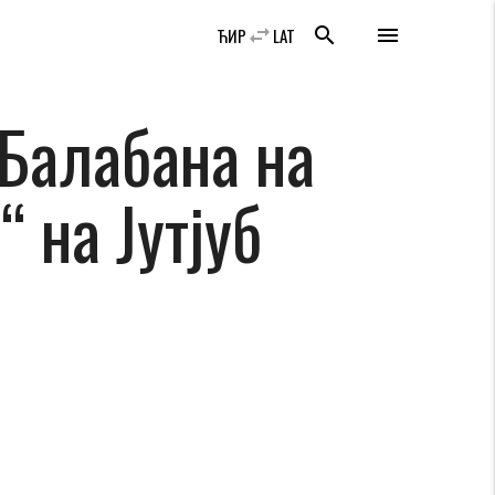
swap_horiz
search
menu
ЋИР
LAT
Балабана на
 на Јутјуб