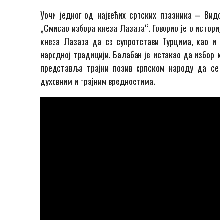
Уочи једног од највећих српских празника – Ви
„Смисао избора кнеза Лазара“. Говорио је о истор
кнеза Лазара да се супротстави Турцима, као и
народној традицији. Балабан је истакао да избор 
представља трајни позив српском народу да се
духовним и трајним вредностима.