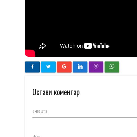
Остави коментар
е-пошта
Име