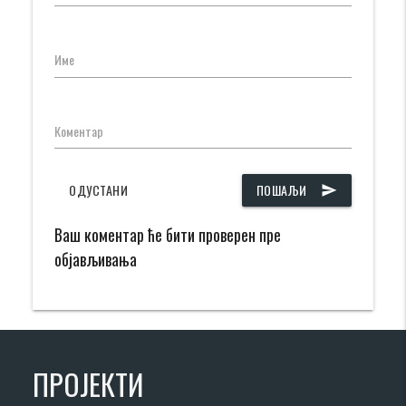
Име
Коментар
ОДУСТАНИ
ПОШАЉИ
send
Ваш коментар ће бити проверен пре
објављивања
ПРОЈЕКТИ