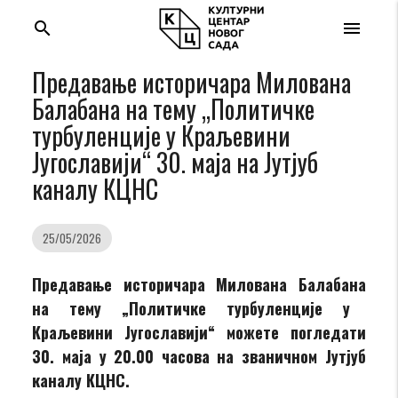
search
menu
Предавање историчара Милована
Балабана на тему „Политичке
турбуленције у Краљевини
Југославији“ 30. маја на Јутјуб
каналу КЦНС
25/05/2026
Предавање историчара Милована Балабана
на тему „Политичке турбуленције у
Краљевини Југославији“
можете погледати
30. маја у 20.00 часова на званичном Јутјуб
каналу КЦНС.