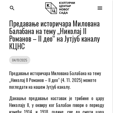
search
menu
Предавање историчара Милована
Балабана на тему „Николај II
Романов – II део“ на Јутјуб каналу
КЦНС
04/11/2025
Предавање историчара Милована Балабана на тему
„Николај II Романов – II део“ (4. 11. 2025) можете
погледати на нашем Јутјуб каналу.
Данашње предавање наставак је трибине о цару
Николају
II
, у оквиру ког Балабан говори о периоду
између 1914. и 1918. године,
све
до смрти цара