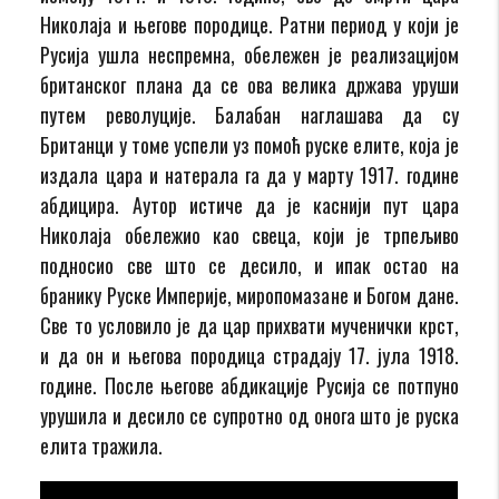
Николаја и његове породице. Ратни период у који је
Русија ушла неспремна, обележен је реализацијом
британског плана да се ова велика држава уруши
путем револуције. Балабан наглашава да су
Британци у томе успели уз помоћ руске елите, која је
издала цара и натерала га да у марту 1917. године
абдицира. Аутор истиче да је каснији пут цара
Николаја обележио као свеца, који је трпељиво
подносио све што се десило, и ипак остао на
бранику Руске Империје, миропомазане и Богом дане.
Све то условило је да цар прихвати мученички крст,
и да он и његова породица страдају 17. јула 1918.
године. После његове абдикације Русија се потпуно
урушила и десило се супротно од онога што је руска
елита тражила.