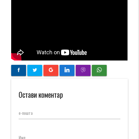
Остави коментар
е-пошта
Име