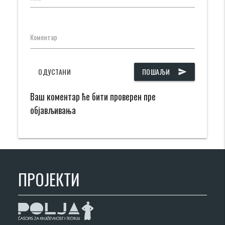
Коментар
ОДУСТАНИ
ПОШАЉИ
send
Ваш коментар ће бити проверен пре
објављивања
ПРОЈЕКТИ