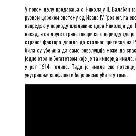
У првом делу предавања о Николају
II
, Балабан го
руском царском систему од Ивана
IV
Грозног, па с
напредак у периоду владавине цара Николаја до 19
никад, а са друге стране говори се о периоду где 
страног фактора дошло до сталног притиска на Р
била су убеђена да само револуција може да спас
једне стране богатством које је та империја имала
у рат 1914. године. Тада је имала све потенци
унутрашњи конфликти ће је онемогућити у томе.