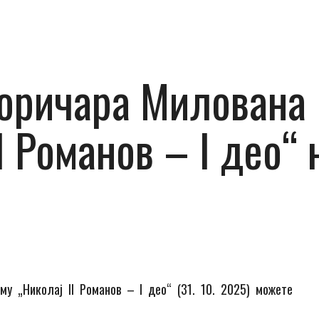
оричара Милована 
I Романов – I део“ 
у „Николај II Романов – I део“ (31. 10. 2025) можете