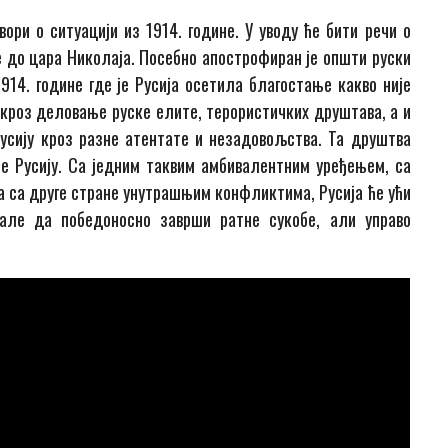
вори о ситуацији из 1914. године.
У
уводу ће бити речи о
ве до цара Николаја. Посебно апострофиран је општи руски
14. године где је Русија осетила благостање какво није
је кроз деловање руске елите, терористичких друштава, а и
усију кроз разне атентате и незадовољства. Та друштва
е Русију. Са једним таквим амбивалентним уређењем, са
, а са друге стране унутрашњим конфликтима, Русија ће ући
јале да победоносно заврши ратне сукобе, али управо