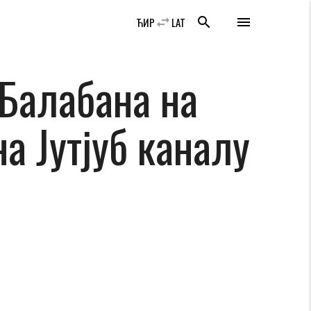
swap_horiz
search
menu
ЋИР
LAT
Балабана на
на Јутјуб каналу