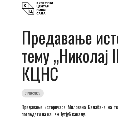
Предавање ист
тему „Николај I
КЦНС
31/10/2025
Предавање историчара Милована Балабана на тем
погледати на нашем Јутјуб каналу.