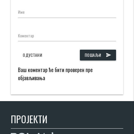
Име
Коментар
ОДУСТАНИ
ПОШАЉИ
send
Ваш коментар ће бити проверен пре
објављивања
ПРОЈЕКТИ