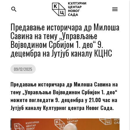
search
menu
Предавање историчара др Милоша
Савина на тему „Управљање
Војводином Србијом 1. део“ 9.
децембра на Јутјуб каналу КЦНС
09/12/2025
Предавање историчара др Милоша Савина на
тему „
Управљање Војводином Србијом 1. део
“
можете погледати 9. децембра у 21.00 час на
Јутјуб каналу Културног центра Новог Сада.