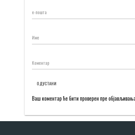
е-пошта
Име
Коментар
ОДУСТАНИ
Ваш коментар ће бити проверен пре објављивањ