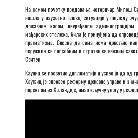
На самом почетку предавања историчар Милош Сав
нашла у изузетно тешкој ситуацији у погледу очу
државном касом, неуређеном администрацијом
мађарских сталежа, била је принуђена да спроведе
прагматизма. Свесна да сама нема довољно кап
окружила се способним и стратешки важним саветн
Свитен.
Кауниц се посветио дипломатији и успео је да од 
Хаугвиц је спровео реформу државне управе и знач
пореклом из Холандије, имао кључну улогу у рефор