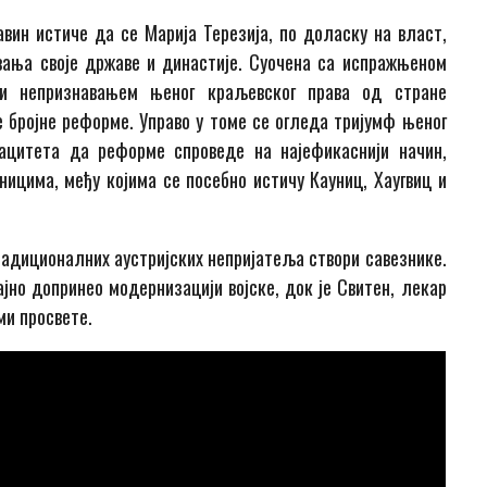
ин истиче да се Марија Терезија, по доласку на власт,
вања своје државе и династије. Суочена са испражњеном
 и непризнавањем њеног краљевског права од стране
 бројне реформе. Управо у томе се огледа тријумф њеног
ацитета да реформе спроведе на најефикаснији начин,
ицима, међу којима се посебно истичу Кауниц, Хаугвиц и
традиционалних аустријских непријатеља створи савезнике.
ајно допринео модернизацији војске, док је Свитен, лекар
ми просвете.