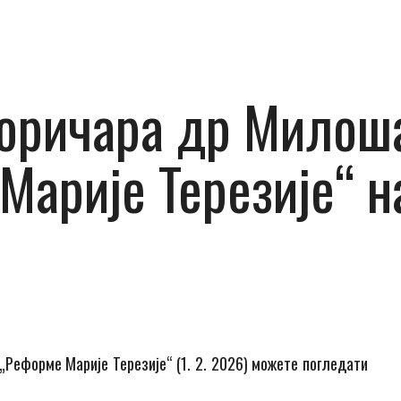
оричара др Милоша
Марије Терезије“ на
Реформе Марије Терезије“ (1. 2. 2026) можете погледати