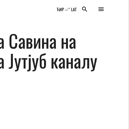
swap_horiz
search
menu
ЋИР
LAT
 Савина на
 Јутјуб каналу