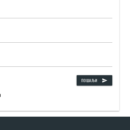
ПОШАЉИ
send
а