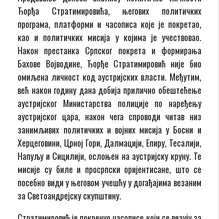
Ђорђа Стратимировића, његових политичких
програма, платформи и часописа које је покретао,
као и политичких мисија у којима је учествовао.
Након престанка Српског покрета и формирања
Бахове Војводине, Ђорђе Стратимировић није био
омиљена личност код аустријских власти. Међутим,
већ након годину дана добија прилично обештећење
аустријског Министарства полиције по наређењу
аустријског цара, након чега спроводи читав низ
занимљивих политичких и војних мисија у Босни и
Херцеговини, Црној Гори, Далмацији, Епиру, Тесалији,
Напуљу и Сицилији, ослоњен на аустријску круну. Те
мисије су биле и просрпски оријентисане, што се
посебно види у његовом учешћу у догађајима везаним
за Светоандрејску скупштину.
Стратимировић је покренуо часописе који се везују за