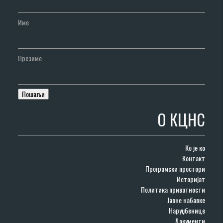
Име
Презиме
О КЦНС
Ко је ко
Контакт
Програмски простори
Историјат
Политика приватности
Јавне набавке
Наруџбенице
Документи