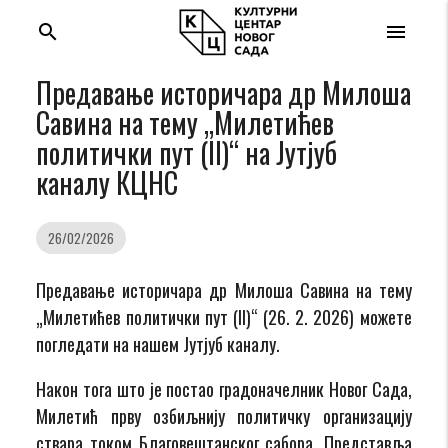
search
menu
Предавање историчара др Милоша
Савина на тему „Милетићев
политички пут (II)“ на Јутјуб
каналу КЦНС
26/02/2026
Предавање историчара др Милоша Савина на тему
„Милетићев политички пут (II)“ (26. 2. 2026) можете
погледати на нашем Јутјуб каналу.
Након тога што је постао градоначелник Новог Сада,
Милетић прву озбиљнију политичку организацију
ствара током Благовештанског сабора. Представља