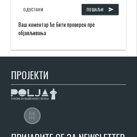
ОДУСТАНИ
ПОШАЉИ
send
Ваш коментар ће бити проверен пре
објављивања
ПРОЈЕКТИ