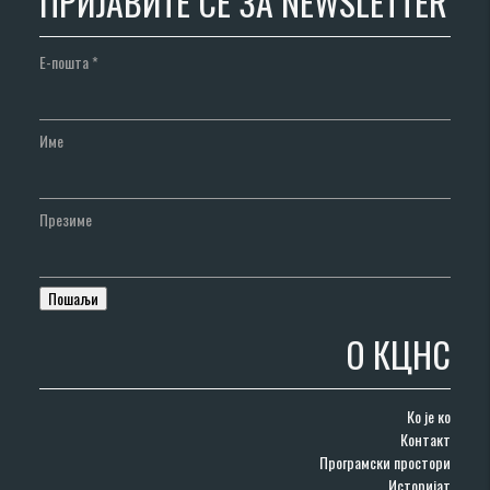
ПРИЈАВИТЕ СЕ ЗА NEWSLETTER
Е-пошта
*
Име
Презиме
О КЦНС
Ко је ко
Контакт
Програмски простори
Историјат