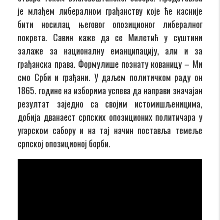
је млађем либералном грађанству које ће касније
бити носилац његовог опозиционог либералног
покрета. Савин каже да се Милетић у суштини
залаже за националну еманципацију, али и за
грађанска права. Формулише познату кованицу – Ми
смо Срби и грађани. У даљем политичком раду он
1865. године на изборима успева да направи значајан
резултат заједно са својим истомишљеницима,
добија дванаест српских опозиционих политичара у
угарском сабору и на тај начин поставља темеље
српској опозиционој борби.