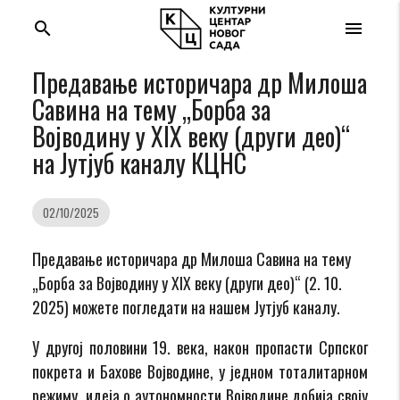
search
menu
Предавање историчара др Милоша
Савина на тему „Борба за
Војводину у XIX веку (други део)“
на Јутјуб каналу КЦНС
02/10/2025
Предавање историчара др Милоша Савина на тему
„Борба за Војводину у XIX веку (други део)“ (2. 10.
2025) можете погледати на нашем Јутјуб каналу.
У другој половини 19. века, након пропасти Српског
покрета и Бахове Војводине, у једном тоталитарном
режиму, идеја о аутономности Војводине добија своју