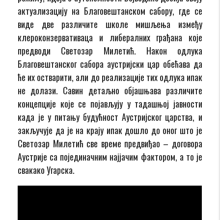
актуализацију на Благовештанском сабору, где се
виде две различите школе мишљења између
клероконзервативаца и либералних грађана које
предводи Светозар Милетић. Након одлука
Благовештанског сабора аустријски цар обећава да
ће их остварити, али до реализације тих одлука ипак
не долази. Савин детаљно објашњава различите
концепције које се појављују у тадашњој јавности
када је у питању будућност Аустријског царства, и
закључује да је на крају ипак дошло до оног што је
Светозар Милетић све време предвиђао – договора
Аустрије са појединачним најјачим фактором, а то је
свакако Угарска.