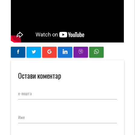
Остави коментар
е-пошта
Име