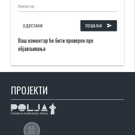
Коментар
ОДУСТАНИ
ПОШАЉИ
send
Ваш коментар ће бити проверен пре
објављивања
ПРОЈЕКТИ