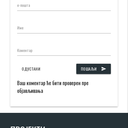
е-пошта
Име
Коментар
ОДУСТАНИ
ПОШАЉИ
send
Ваш коментар ће бити проверен пре
објављивања