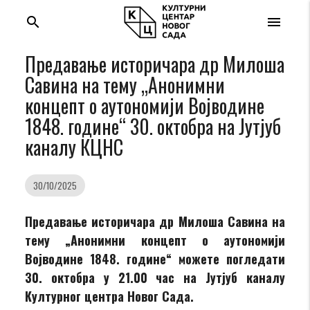
search
menu
Предавање историчара др Милоша
Савина на тему „Анонимни
концепт о аутономији Војводине
1848. године“ 30. октобра на Јутјуб
каналу КЦНС
30/10/2025
Предавање историчара др Милоша Савина на
тему „Анонимни концепт о аутономији
Војводине 1848. године“ можете погледати
30. октобра у 21.00 час на Јутјуб каналу
Културног центра Новог Сада.