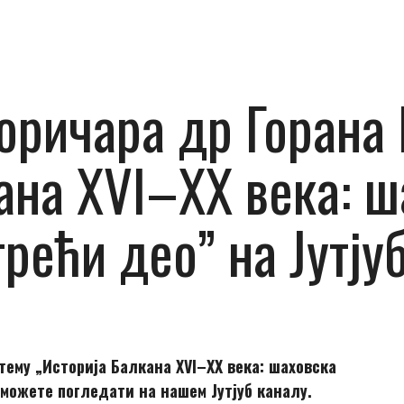
ричара др Горана 
ана XVI–XX века: ш
трећи део” на Јутј
ему „Историја Балкана XVI–XX века: шаховска
 можете погледати на нашем Јутјуб каналу.