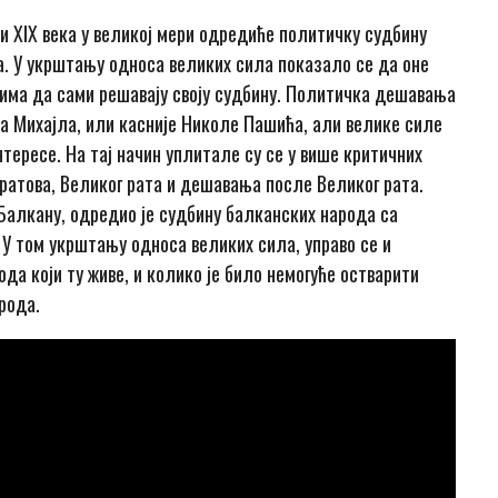
и XIX века у великој мери одредиће политичку судбину
. У укрштању односа великих сила показало се да оне
има да сами решавају своју судбину. Политичка дешавања
за Михајла, или касније Николе Пашића, али велике силе
интересе. На тај начин уплитале су се у више критичних
 ратова, Великог рата и дешавања после Великог рата.
Балкану, одредио је судбину балканских народа са
У том укрштању односа великих сила, управо се и
да који ту живе, и колико је било немогуће остварити
рода.