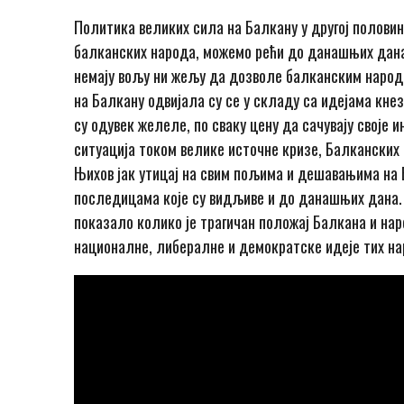
Политика великих сила на Балкану у другој половин
балканских народа, можемо рећи до данашњих дана
немају вољу ни жељу да дозволе балканским народ
на Балкану одвијала су се у складу са идејама кне
су одувек желеле, по сваку цену да сачувају своје 
ситуација током велике источне кризе, Балканских
Њихов јак утицај на свим пољима и дешавањима на 
последицама које су видљиве и до данашњих дана. 
показало колико је трагичан положај Балкана и наро
националне, либералне и демократске идеје тих на