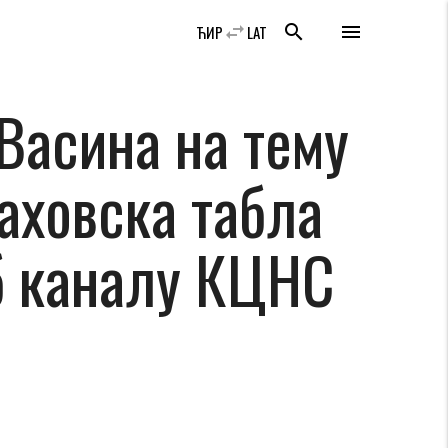
swap_horiz
search
menu
ЋИР
LAT
Васина на тему
аховска табла
уб каналу КЦНС